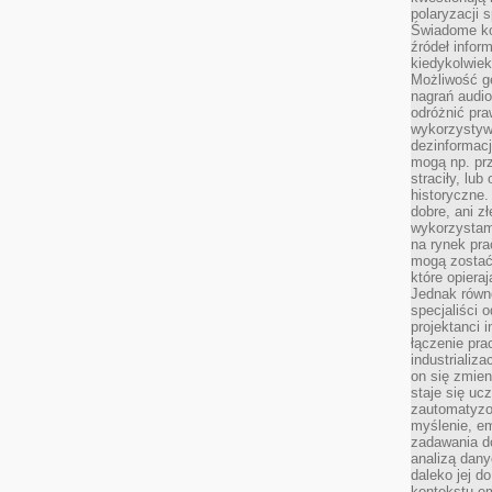
polaryzacji 
Świadome ko
źródeł inform
kiedykolwiek
Możliwość g
nagrań audio
odróżnić pra
wykorzystyw
dezinformacj
mogą np. pr
straciły, lu
historyczne.
dobre, ani zł
wykorzystam
na rynek pra
mogą zostać
które opiera
Jednak równ
specjaliści 
projektanci 
łączenie pra
industrializa
on się zmien
staje się ucz
zautomatyzo
myślenie, em
zadawania do
analizą dany
daleko jej d
kontekstu e