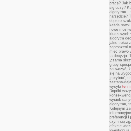
pracę? Jak 
się uczy? Kt
algorytmu –
narzędzie? T
dopiero szuk
każda rewolu
nowe możliw
kluczowych w
algorytm dec
jakie treści
zaproszeni 
mieć prawo w
ta decyzja. 
„czarna skrz
grupy specja
zauważyć, ż
się na wygod
„sprytnie”, 
zastanawiając
wysyła
ten l
Dopóki wszys
konsekwencj
wyciek dany
algorytmu, t
Kolejnym zag
informacyjne
preferencji 
czym się zg
efekcie widz
kwestionują