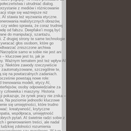
społeczeństwa i utrudniać dialog.
rzystanie z mediów i różnicowanie
acji staje się ważniejsze niż
. AI stawia też wyzwania etyczne.
enerowania realistycznych obrazów,
 czy wideo sprawia, że coraz trudniej
wdę od fałszu. Deepfake’i mogą być
ane do manipulacji, szantażu,
i. Z drugiej strony te same technologie
zywracać głos osobom, które go
b odtwarzać zniszczone archiwa
 Narzędzie samo w sobie nie jest ani
e – kluczowe jest to, jak je
y. Ważnym tematem jest też wpływ AI
cy. Niektóre zawody rzeczywiście
 zautomatyzowane, szczególnie te,
ją się na powtarzalnych zadaniach.
ocześnie powstają nowe role:
od trenowania modeli, etycy AI,
interfejsów, osoby odpowiedzialne za
cy człowieka i maszyny. Historia
cji pokazuje, że rynek pracy nie znika –
ia. Na poziomie jednostki kluczowe
enie się umiejętności, które trudno
wać: kreatywność, krytyczne
patia, współpraca, umiejętność
brych pytań. AI świetnie radzi sobie z
ch i generowaniem treści, ale nadal
o ludzkiej zdolności rozumienia
mocjonalnego czy moralnego. W tym