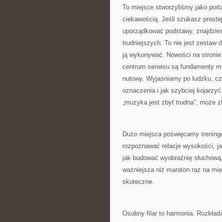
To miejsce stworzyliśmy jako por
ciekawością. Jeśli szukasz proste
uporządkować podstawy, znajdzies
trudniejszych. To nie jest zestaw 
ją wykonywać. Nowości na stroni
centrum serwisu są fundamenty mu
nutowy. Wyjaśniamy po ludzku, czy
oznaczenia i jak szybciej kojarzy
„muzyka jest zbyt trudna”, może
Dużo miejsca poświęcamy treningo
rozpoznawać relacje wysokości, ja
jak budować wyobraźnię słuchową
ważniejsza niż maraton raz na mies
skuteczne.
Osobny filar to harmonia. Rozkła