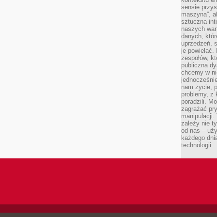
sensie przys
maszyna”, a
sztuczna int
naszych wart
danych, któr
uprzedzeń, s
je powielać.
zespołów, kt
publiczna dy
chcemy w ni
jednocześni
nam życie, 
problemy, z 
poradzili. M
zagrażać pr
manipulacji.
zależy nie ty
od nas – uży
każdego dnia
technologii.