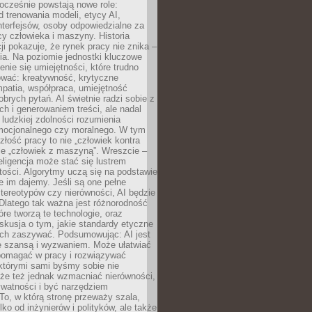
ocześnie powstają nowe role:
od trenowania modeli, etycy AI,
interfejsów, osoby odpowiedzialne za
cy człowieka i maszyny. Historia
cji pokazuje, że rynek pracy nie znika –
ia. Na poziomie jednostki kluczowe
enie się umiejętności, które trudno
wać: kreatywność, krytyczne
patia, współpraca, umiejętność
brych pytań. AI świetnie radzi sobie z
ch i generowaniem treści, ale nadal
o ludzkiej zdolności rozumienia
mocjonalnego czy moralnego. W tym
złość pracy to nie „człowiek kontra
le „człowiek z maszyną”. Wreszcie –
eligencja może stać się lustrem
ości. Algorytmy uczą się na podstawie
e im dajemy. Jeśli są one pełne
tereotypów czy nierówności, AI będzie
 Dlatego tak ważna jest różnorodność
óre tworzą te technologie, oraz
skusja o tym, jakie standardy etyczne
ch zaszywać. Podsumowując: AI jest
e szansą i wyzwaniem. Może ułatwiać
pomagać w pracy i rozwiązywać
którymi sami byśmy sobie nie
oże też jednak wzmacniać nierówności,
ywatności i być narzędziem
 To, w którą stronę przeważy szala,
lko od inżynierów i polityków, ale także