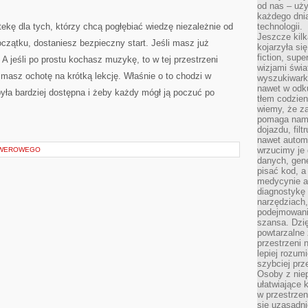
od nas – uży
każdego dnia
tekę dla tych, którzy chcą pogłębiać wiedzę niezależnie od
technologii.
Jeszcze kilk
oczątku, dostaniesz bezpieczny start. Jeśli masz już
kojarzyła si
fiction, sup
A jeśli po prostu kochasz muzykę, to w tej przestrzeni
wizjami świa
masz ochotę na krótką lekcję. Właśnie o to chodzi w
wyszukiwark
nawet w odku
ła bardziej dostępna i żeby każdy mógł ją poczuć po
tłem codzien
wiemy, że za
pomaga nam 
dojazdu, fil
nawet autom
wrzucimy je 
OWEROWEGO
danych, gen
pisać kod, 
medycynie an
diagnostykę 
narzędziach
podejmowaniu
szansa. Dzi
powtarzalne 
przestrzeni 
lepiej rozum
szybciej pr
Osoby z nie
ułatwiające 
w przestrzeni
się uzasadni