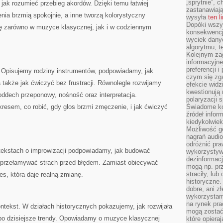
„sprytnie”, 
jak rozumieć przebieg akordów. Dzięki temu łatwiej
zastanawiając
ia brzmią spokojnie, a inne tworzą kolorystyczny
wysyła
ten l
Dopóki wszys
ię zarówno w muzyce klasycznej, jak i w codziennym
konsekwencj
wyciek dany
algorytmu, t
Kolejnym zag
informacyjne
preferencji 
Opisujemy rodziny instrumentów, podpowiadamy, jak
czym się zg
 także jak ćwiczyć bez frustracji. Równolegle rozwijamy
efekcie widz
kwestionują
oddech przeponowy, nośność oraz interpretacja.
polaryzacji 
resem, co robić, gdy głos brzmi zmęczenie, i jak ćwiczyć
Świadome ko
źródeł inform
kiedykolwiek
Możliwość g
nagrań audio
odróżnić pra
tekstach o improwizacji podpowiadamy, jak budować
wykorzystyw
dezinformacj
ak przełamywać strach przed błędem. Zamiast obiecywać
mogą np. pr
straciły, lu
s, która daje realną zmianę.
historyczne.
dobre, ani zł
wykorzystam
na rynek pra
ontekst. W działach historycznych pokazujemy, jak rozwijała
mogą zostać
po dzisiejsze trendy. Opowiadamy o muzyce klasycznej
które opiera