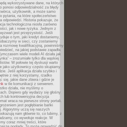
będą wykorzystywane dane, na których
o ponosi odpowiedzialność za błędy
 twórca, użytkownik, a może samo
o pytania, na które społeczeństwo
a odpowiedzi. Historia pokazuje, że
cja technologiczna niosła zarówno
ości, jak i nowe ryzyka. Jednym z
yzwań jest przejrzystość. Jeśli
yduje o tym, jaki kredyt dostaniemy,
 zobaczymy w sieci, czy zostaniemy
na rozmowę kwalifikacyjną, powinniśmy
iedzieć, na jakiej podstawie zapadła
Tymczasem wiele modeli AI działa jak
ynka” – zrozumiałe tylko dla wąskiej
listów. W połowie tej dyskusji warto
e jako użytkownicy często skupiamy
zie. Jeśli aplikacja działa szybko i
chętnie z niej korzystamy, rzadko
 się, jakie dane zbiera i gdzie je
ink
w tle komunikacji z serwerem.
tko działa, nie myślimy o
ach. Dopiero gdy wydarzy się głośny
ch lub kontrowersyjna decyzja
emat wraca na pierwsze strony portali.
rożeniem jest pogłębianie bańki
j. Algorytmy uczą się naszych
i pokazują nam głównie to, co lubimy, z
adzamy, co wywołuje reakcje. W
imy coraz mniej treści, które
 nasze poglądy. To może prowadzić do