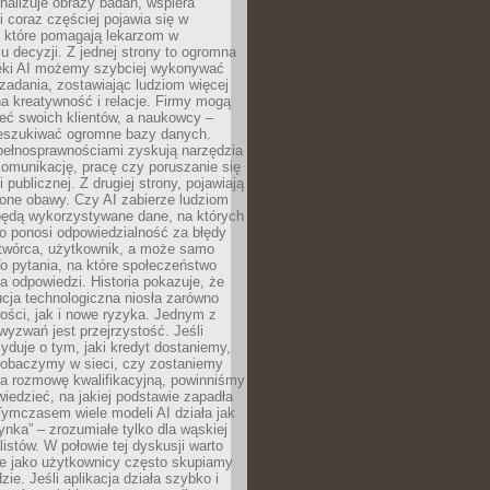
alizuje obrazy badań, wspiera
i coraz częściej pojawia się w
, które pomagają lekarzom w
 decyzji. Z jednej strony to ogromna
ęki AI możemy szybciej wykonywać
zadania, zostawiając ludziom więcej
na kreatywność i relacje. Firmy mogą
ieć swoich klientów, a naukowcy –
zeszukiwać ogromne bazy danych.
pełnosprawnościami zyskują narzędzia
komunikację, pracę czy poruszanie się
 publicznej. Z drugiej strony, pojawiają
one obawy. Czy AI zabierze ludziom
będą wykorzystywane dane, na których
o ponosi odpowiedzialność za błędy
 twórca, użytkownik, a może samo
o pytania, na które społeczeństwo
a odpowiedzi. Historia pokazuje, że
cja technologiczna niosła zarówno
ości, jak i nowe ryzyka. Jednym z
yzwań jest przejrzystość. Jeśli
yduje o tym, jaki kredyt dostaniemy,
 zobaczymy w sieci, czy zostaniemy
na rozmowę kwalifikacyjną, powinniśmy
iedzieć, na jakiej podstawie zapadła
Tymczasem wiele modeli AI działa jak
ynka” – zrozumiałe tylko dla wąskiej
listów. W połowie tej dyskusji warto
e jako użytkownicy często skupiamy
zie. Jeśli aplikacja działa szybko i