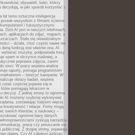
tkowników, obywateli, ludzi, którzy
 decydują, w jaki sposób korzystać z
a lat temu sztuczna inteligencja
ę przede wszystkim z filmami science
erkomputerami i futurystycznymi
ta. Dziś AI jest w naszych telefonach,
ach, aplikacjach do zdjęć, mapach, a
rzaczach. Stała się niewidzialnym
ności – działa, choć często nawet nie
 daną funkcją stoi właśnie ona. AI
wybierać muzykę, podpowiada trasy
truje spam w skrzynce mailowej, a
atycznie poprawia zdjęcia, zanim
do sieci. W pracy wspiera analizę
eruje raporty, pomaga programistom
a marketerom – tworzyć kampanie. W
alizuje obrazy badań, wspiera
i coraz częściej pojawia się w
, które pomagają lekarzom w
 decyzji. Z jednej strony to ogromna
ęki AI możemy szybciej wykonywać
zadania, zostawiając ludziom więcej
na kreatywność i relacje. Firmy mogą
ieć swoich klientów, a naukowcy –
zeszukiwać ogromne bazy danych.
pełnosprawnościami zyskują narzędzia
komunikację, pracę czy poruszanie się
 publicznej. Z drugiej strony, pojawiają
one obawy. Czy AI zabierze ludziom