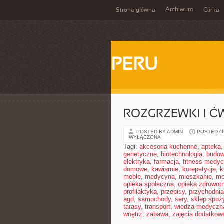
Archiwum
Strona główna
Córka
PERU
ROZGRZEWKI I Ć
POSTED BY ADMIN
POSTED ON
WYŁĄCZONA
Tagi:
akcesoria kuchenne
,
apteka
genetyczne
,
biotechnologia
,
budow
elektryka
,
farmacja
,
fitness medy
domowe
,
kawiarnie
,
korepetycje
,
k
meble
,
medycyna
,
mieszkanie
,
mo
opieka społeczna
,
opieka zdrowot
profilaktyka
,
przepisy
,
przychodnia
agd
,
samochody
,
sery
,
sklep spoż
tarasy
,
transport
,
wiedza medyczn
wnętrz
,
zabawa
,
zajęcia dodatkow