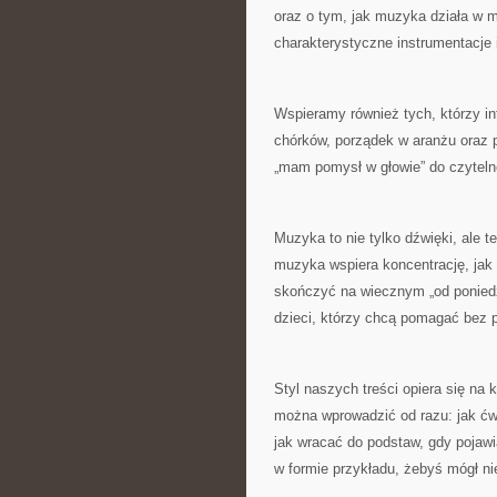
oraz o tym, jak muzyka działa w m
charakterystyczne instrumentacje i
Wspieramy również tych, którzy i
chórków, porządek w aranżu oraz p
„mam pomysł w głowie” do czytelne
Muzyka to nie tylko dźwięki, ale t
muzyka wspiera koncentrację, jak d
skończyć na wiecznym „od poniedzi
dzieci, którzy chcą pomagać bez pr
Styl naszych treści opiera się na
można wprowadzić od razu: jak ćwic
jak wracać do podstaw, gdy pojawi
w formie przykładu, żebyś mógł ni