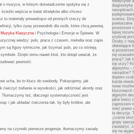
medycynie an
tal o muzyce, w którym doświadczenie spotyka się z
diagnostykę 
narzędziach
j ścieżki wejścia w świat dźwięków albo chcesz
podejmowaniu
z tu materiały prowadzące od prostych rzeczy do
szansa. Dzi
powtarzalne 
definicji, tylko żywy przewodnik dla osób, które chcą pewniej
przestrzeni 
lepiej rozum
e
Muzyka Klasyczna
i Psychologia i Emocje w Śpiewie. W
szybciej pr
zycznej wiedzy: puls, praca z czasem, melodia oraz zapis
Osoby z nie
ułatwiające 
m są figury rytmiczne, jak trzymać puls, po co istnieją
w przestrzeni
ć symbole. Dzięki temu nawet ktoś, kto dotąd uważał, że
się uzasadni
pracę? Jak 
 zbudować pewność.
się uczy? Kt
algorytmu –
narzędzie? T
dopiero szuk
wi ucha, bo to klucz do swobody. Pokazujemy, jak
każda rewolu
nowe możliw
k ćwiczyć trafianie w wysokości, jak odróżniać akordy oraz
kluczowych w
algorytm dec
. Tłumaczymy też, dlaczego systematyczność jest
jakie treści
iąc i jak układać ćwiczenia tak, by były krótkie, ale
zaproszeni 
mieć prawo w
ta decyzja. 
„czarna skrz
grupy specja
zauważyć, ż
damy na czynniki pierwsze progresje, tłumaczymy zasady
się na wygod