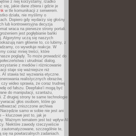
chętnie z niej korzystamy, rzadko
 się, jakie dane zbiera i gdzie je
ink
w tle komunikacji z serwerem.
tko działa, nie myślimy o
ach. Dopiero gdy wydarzy się głośny
ch lub kontrowersyjna decyzja
emat wraca na pierwsze strony portali.
rożeniem jest pogłębianie bańki
j. Algorytmy uczą się naszych
i pokazują nam głównie to, co lubimy, z
adzamy, co wywołuje reakcje. W
imy coraz mniej treści, które
 nasze poglądy. To może prowadzić do
społeczeństwa i utrudniać dialog.
rzystanie z mediów i różnicowanie
acji staje się ważniejsze niż
. AI stawia też wyzwania etyczne.
enerowania realistycznych obrazów,
 czy wideo sprawia, że coraz trudniej
wdę od fałszu. Deepfake’i mogą być
ane do manipulacji, szantażu,
i. Z drugiej strony te same technologie
zywracać głos osobom, które go
b odtwarzać zniszczone archiwa
 Narzędzie samo w sobie nie jest ani
e – kluczowe jest to, jak je
y. Ważnym tematem jest też wpływ AI
cy. Niektóre zawody rzeczywiście
 zautomatyzowane, szczególnie te,
ją się na powtarzalnych zadaniach.