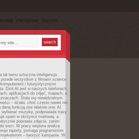
SCRIBE
FACEBOOK
TWITTER
a lat temu sztuczna inteligencja
ę przede wszystkim z filmami science
erkomputerami i futurystycznymi
ta. Dziś AI jest w naszych telefonach,
ach, aplikacjach do zdjęć, mapach, a
rzaczach. Stała się niewidzialnym
ności – działa, choć często nawet nie
 daną funkcją stoi właśnie ona. AI
wybierać muzykę, podpowiada trasy
truje spam w skrzynce mailowej, a
atycznie poprawia zdjęcia, zanim
do sieci. W pracy wspiera analizę
eruje raporty, pomaga programistom
a marketerom – tworzyć kampanie. W