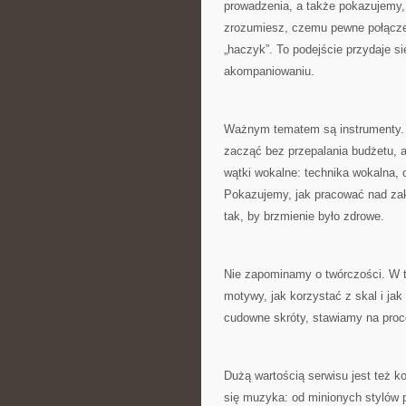
prowadzenia, a także pokazujemy, 
zrozumiesz, czemu pewne połączen
„haczyk”. To podejście przydaje s
akompaniowaniu.
Ważnym tematem są instrumenty. 
zacząć bez przepalania budżetu, a
wątki wokalne: technika wokalna, 
Pokazujemy, jak pracować nad zak
tak, by brzmienie było zdrowe.
Nie zapominamy o twórczości. W 
motywy, jak korzystać z skal i j
cudowne skróty, stawiamy na proce
Dużą wartością serwisu jest też k
się muzyka: od minionych stylów 