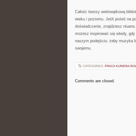
Całość tworzy wielowątkową biblio
wieku i poziomu. Jeśli jesteś na p
doświadczenie, znajdziesz niuans. 
możesz inspirować się wtedy, gdy 
naszym podejściu: żeby muzyka by
swojemu.
CATEGORIES:
PRACA KURIERA R
Comments are closed.