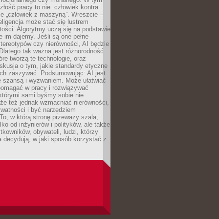
złość pracy to nie „człowiek kontra
le „człowiek z maszyną”. Wreszcie –
eligencja może stać się lustrem
ości. Algorytmy uczą się na podstawie
e im dajemy. Jeśli są one pełne
tereotypów czy nierówności, AI będzie
 Dlatego tak ważna jest różnorodność
óre tworzą te technologie, oraz
skusja o tym, jakie standardy etyczne
ch zaszywać. Podsumowując: AI jest
e szansą i wyzwaniem. Może ułatwiać
pomagać w pracy i rozwiązywać
którymi sami byśmy sobie nie
oże też jednak wzmacniać nierówności,
ywatności i być narzędziem
 To, w którą stronę przeważy szala,
lko od inżynierów i polityków, ale także
tkowników, obywateli, ludzi, którzy
 decydują, w jaki sposób korzystać z