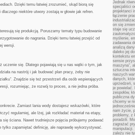
Jednak równ
ediach. Dzięki temu łatwiej zrozumieć, skąd biorą się
specjaliści 
projektanci 
 dlaczego niektóre utwory zostają w głowie jak refren.
łączenie pra
industrializa
on się zmien
staje się ucz
nteresują się produkcją. Poruszamy tematy typu budowanie
zautomatyzo
rzygotowanie do nagrania. Dzięki temu łatwiej przejść od
myślenie, em
zadawania do
j wersji.
analizą dany
daleko jej d
kontekstu e
sensie przys
eż uczenie się. Dlatego pojawiają się u nas wątki o tym, jak
maszyna”, a
sztuczna int
ziała na nastrój i jak budować plan pracy, żeby nie
naszych wart
danych, któr
ałku”. Znajdzie się też przestrzeń dla osób wspierających
uprzedzeń, s
esji, rozumiejąc, że rozwój to proces, a nie jedna próba.
je powielać.
zespołów, kt
publiczna dy
chcemy w ni
 konkrecie. Zamiast lania wody dostajesz wskazówki, które
jednocześni
nam życie, 
zyć regularniej, ale lżej, jak rozkładać materiał na etapy,
problemy, z 
poradzili. M
a się ściana. Nawet trudniejsze pojęcia próbujemy podawać
zagrażać pr
e tylko zapamiętać definicję, ale naprawdę wykorzystywać.
manipulacji.
zależy nie ty