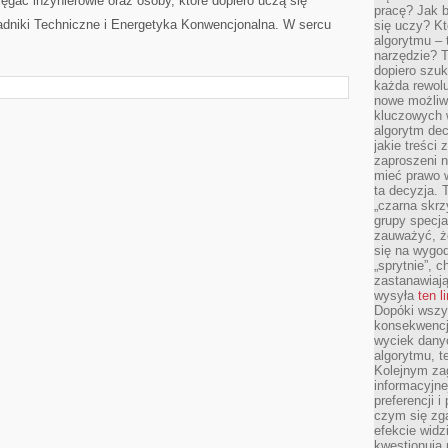
sięgać inżynierowie oraz osoby, które dopiero uczą się
pracę? Jak 
radniki Techniczne i Energetyka Konwencjonalna. W sercu
się uczy? Kt
algorytmu –
narzędzie? T
dopiero szuk
każda rewolu
nowe możliw
kluczowych w
algorytm dec
jakie treści
zaproszeni 
mieć prawo w
ta decyzja. 
„czarna skrz
grupy specja
zauważyć, ż
się na wygod
„sprytnie”, 
zastanawiając
wysyła
ten l
Dopóki wszys
konsekwencj
wyciek dany
algorytmu, t
Kolejnym zag
informacyjne
preferencji 
czym się zg
efekcie widz
kwestionują