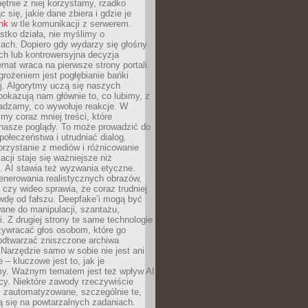
chętnie z niej korzystamy, rzadko
 się, jakie dane zbiera i gdzie je
ink
w tle komunikacji z serwerem.
tko działa, nie myślimy o
ach. Dopiero gdy wydarzy się głośny
ch lub kontrowersyjna decyzja
emat wraca na pierwsze strony portali.
rożeniem jest pogłębianie bańki
j. Algorytmy uczą się naszych
i pokazują nam głównie to, co lubimy, z
adzamy, co wywołuje reakcje. W
imy coraz mniej treści, które
 nasze poglądy. To może prowadzić do
społeczeństwa i utrudniać dialog.
rzystanie z mediów i różnicowanie
acji staje się ważniejsze niż
. AI stawia też wyzwania etyczne.
enerowania realistycznych obrazów,
 czy wideo sprawia, że coraz trudniej
wdę od fałszu. Deepfake’i mogą być
ane do manipulacji, szantażu,
i. Z drugiej strony te same technologie
zywracać głos osobom, które go
b odtwarzać zniszczone archiwa
 Narzędzie samo w sobie nie jest ani
e – kluczowe jest to, jak je
y. Ważnym tematem jest też wpływ AI
cy. Niektóre zawody rzeczywiście
 zautomatyzowane, szczególnie te,
ją się na powtarzalnych zadaniach.