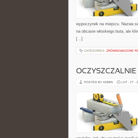
wypoczynek na miejscu. Nazwa ser
na obcasie włoskiego buta, ale kl
[…]
CATEGORIES:
ZRÓWNOWAŻONE R
OCZYSZCZALNIE
POSTED BY ADMIN
LUT - 27 - 