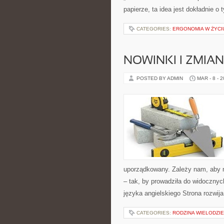
papierze, ta idea jest dokładnie o
CATEGORIES:
ERGONOMIA W ŻYCI
NOWINKI I ZMIA
POSTED BY ADMIN
MAR - 8 - 
uporządkowany. Zależy nam, aby n
– tak, by prowadziła do widoczny
języka angielskiego Strona rozwij
CATEGORIES:
RODZINA WIELODZI