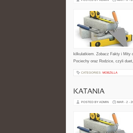
kilkulatkiem. Zobacz Fakty i Mity o
Pociechy oraz Rodzice, czyli duet
CATEGORIES:
MOBZILLA
KATANIA
POSTED BY ADMIN
MAR - 2 - 