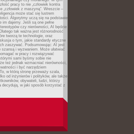
złość pracy to nie „człowiek kontra
le „człowiek z maszyną”. Wreszcie –
eligencja może stać się lustrem
ości. Algorytmy uczą się na podstawie
e im dajemy. Jeśli są one pełne
tereotypów czy nierówności, AI będzie
 Dlatego tak ważna jest różnorodność
óre tworzą te technologie, oraz
skusja o tym, jakie standardy etyczne
ch zaszywać. Podsumowując: AI jest
e szansą i wyzwaniem. Może ułatwiać
pomagać w pracy i rozwiązywać
którymi sami byśmy sobie nie
oże też jednak wzmacniać nierówności,
ywatności i być narzędziem
 To, w którą stronę przeważy szala,
lko od inżynierów i polityków, ale także
tkowników, obywateli, ludzi, którzy
 decydują, w jaki sposób korzystać z