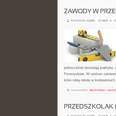
ZAWODY W PRZE
POSTED BY ADMIN
MAR - 8 - 
jednocześnie doceniają praktykę. 
Przemysłowe. W centrum zaintereso
które robią robotę w środowiskac
CATEGORIES:
MENTORING I NAUC
PRZEDSZKOLAK (
POSTED BY ADMIN
MAR - 6 - 