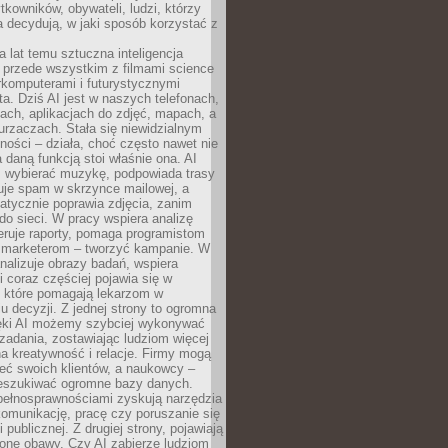
tkowników, obywateli, ludzi, którzy
 decydują, w jaki sposób korzystać z
a lat temu sztuczna inteligencja
ę przede wszystkim z filmami science
erkomputerami i futurystycznymi
ta. Dziś AI jest w naszych telefonach,
ach, aplikacjach do zdjęć, mapach, a
rzaczach. Stała się niewidzialnym
ności – działa, choć często nawet nie
 daną funkcją stoi właśnie ona. AI
wybierać muzykę, podpowiada trasy
truje spam w skrzynce mailowej, a
atycznie poprawia zdjęcia, zanim
do sieci. W pracy wspiera analizę
eruje raporty, pomaga programistom
a marketerom – tworzyć kampanie. W
alizuje obrazy badań, wspiera
i coraz częściej pojawia się w
, które pomagają lekarzom w
 decyzji. Z jednej strony to ogromna
ęki AI możemy szybciej wykonywać
zadania, zostawiając ludziom więcej
na kreatywność i relacje. Firmy mogą
ieć swoich klientów, a naukowcy –
zeszukiwać ogromne bazy danych.
pełnosprawnościami zyskują narzędzia
komunikację, pracę czy poruszanie się
 publicznej. Z drugiej strony, pojawiają
one obawy. Czy AI zabierze ludziom