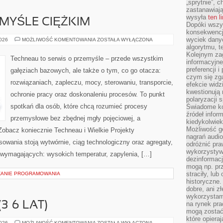
„sprytnie”, 
zastanawiając
wysyła
ten l
MYŚLE CIĘŻKIM
Dopóki wszys
konsekwencj
wyciek dany
ZAWODY
2026
MOŻLIWOŚĆ KOMENTOWANIA
ZOSTAŁA WYŁĄCZONA
W
algorytmu, t
PRZEMYŚLE
Kolejnym zag
CIĘŻKIM
Techneau to serwis o przemyśle – przede wszystkim
informacyjne
preferencji 
gałęziach bazowych, ale także o tym, co go otacza:
czym się zg
rozwiązaniach, zapleczu, mocy, sterowaniu, transporcie,
efekcie widz
kwestionują
ochronie pracy oraz doskonaleniu procesów. To punkt
polaryzacji 
spotkań dla osób, które chcą rozumieć procesy
Świadome ko
źródeł inform
przemysłowe bez zbędnej mgły pojęciowej, a
kiedykolwiek
Możliwość g
Zobacz koniecznie Techneau i Wielkie Projekty
nagrań audio
wania stoją wytwórnie, ciąg technologiczny oraz agregaty,
odróżnić pra
wykorzystyw
h wymagających: wysokich temperatur, zapylenia, […]
dezinformacj
mogą np. pr
straciły, lu
ZANIE PROGRAMOWANIA
historyczne.
dobre, ani zł
wykorzystam
3–6 LAT)
na rynek pra
mogą zostać
które opiera
PRZEDSZKOLAK
2026
MOŻLIWOŚĆ KOMENTOWANIA
ZOSTAŁA WYŁĄCZONA