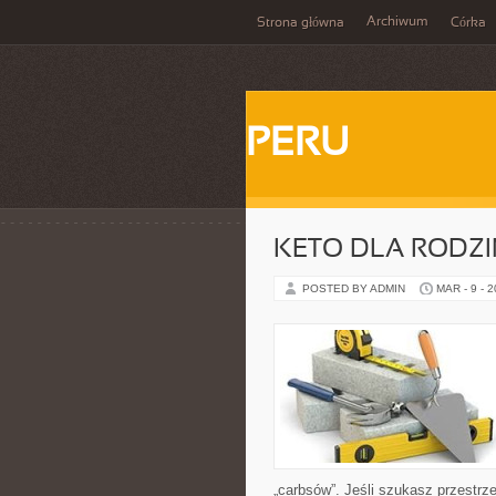
Archiwum
Strona główna
Córka
PERU
KETO DLA RODZIN
POSTED BY ADMIN
MAR - 9 - 
„carbsów”. Jeśli szukasz przestrzen