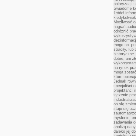
polaryzacji 
Świadome ko
źródeł inform
kiedykolwiek
Możliwość g
nagrań audio
odróżnić pra
wykorzystyw
dezinformacj
mogą np. pr
straciły, lu
historyczne.
dobre, ani zł
wykorzystam
na rynek pra
mogą zostać
które opiera
Jednak równ
specjaliści 
projektanci 
łączenie pra
industrializa
on się zmien
staje się ucz
zautomatyzo
myślenie, em
zadawania do
analizą dany
daleko jej d
kontekstu e