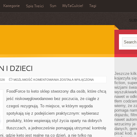
Kategorie
Syn
WyTaGuJcie!
Tagi
Spis Treści
SUB
 I DZIECI
Jeszcze kilk
kojarzyła si
KETO
2026
MOŻLIWOŚĆ KOMENTOWANIA
ZOSTAŁA WYŁĄCZONA
fiction, sup
DLA
RODZIN
wizjami świa
I
FoodForce to keto sklep stworzony dla osób, które chcą
wyszukiwark
DZIECI
nawet w odku
jeść niskowęglowodanowo bez poczucia, że ciągle z
tłem codzien
wiemy, że za
czegoś rezygnują. To miejsce, w którym wygoda
pomaga nam 
spotykają się z podejściem praktycznym: wybierasz
dojazdu, fil
nawet autom
produkty, które wspierają styl życia oparty na dobrych
wrzucimy je 
tłuszczach, a jednocześnie pomagają utrzymać kontrolę
danych, gen
pisać kod, 
i, gdzie keto jest realne na co dzień, a nie tylko na