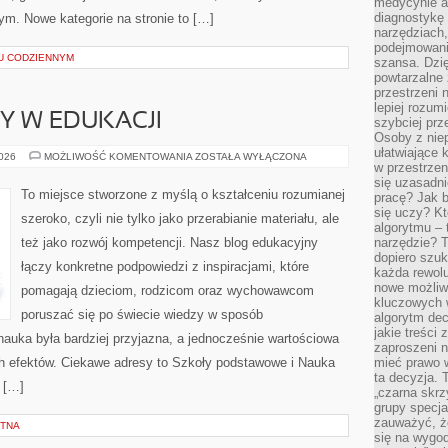
medycynie an
diagnostykę 
 tym. Nowe kategorie na stronie to […]
narzędziach
podejmowaniu
U CODZIENNYM
szansa. Dzi
powtarzalne 
przestrzeni 
lepiej rozum
NY W EDUKACJI
szybciej pr
Osoby z nie
ułatwiające 
NOWINKI
2026
MOŻLIWOŚĆ KOMENTOWANIA
ZOSTAŁA WYŁĄCZONA
w przestrzeni
I
ZMIANY
się uzasadni
W
To miejsce stworzone z myślą o kształceniu rozumianej
pracę? Jak 
EDUKACJI
się uczy? Kt
szeroko, czyli nie tylko jako przerabianie materiału, ale
algorytmu –
też jako rozwój kompetencji. Nasz blog edukacyjny
narzędzie? T
dopiero szuk
łączy konkretne podpowiedzi z inspiracjami, które
każda rewolu
nowe możliw
pomagają dzieciom, rodzicom oraz wychowawcom
kluczowych w
poruszać się po świecie wiedzy w sposób
algorytm dec
jakie treści
auka była bardziej przyjazna, a jednocześnie wartościowa
zaproszeni 
ch efektów. Ciekawe adresy to Szkoły podstawowe i Nauka
mieć prawo w
ta decyzja. 
a […]
„czarna skrz
grupy specja
zauważyć, ż
ETNA
się na wygod