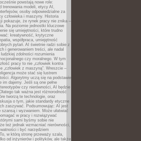
ocześnie powstają nowe role:
od trenowania modeli, etycy AI,
interfejsów, osoby odpowiedzialne za
cy człowieka i maszyny. Historia
cji pokazuje, że rynek pracy nie znika –
ia. Na poziomie jednostki kluczowe
enie się umiejętności, które trudno
wać: kreatywność, krytyczne
patia, współpraca, umiejętność
brych pytań. AI świetnie radzi sobie z
ch i generowaniem treści, ale nadal
o ludzkiej zdolności rozumienia
mocjonalnego czy moralnego. W tym
złość pracy to nie „człowiek kontra
le „człowiek z maszyną”. Wreszcie –
eligencja może stać się lustrem
ości. Algorytmy uczą się na podstawie
e im dajemy. Jeśli są one pełne
tereotypów czy nierówności, AI będzie
 Dlatego tak ważna jest różnorodność
óre tworzą te technologie, oraz
skusja o tym, jakie standardy etyczne
ch zaszywać. Podsumowując: AI jest
e szansą i wyzwaniem. Może ułatwiać
pomagać w pracy i rozwiązywać
którymi sami byśmy sobie nie
oże też jednak wzmacniać nierówności,
ywatności i być narzędziem
 To, w którą stronę przeważy szala,
lko od inżynierów i polityków, ale także