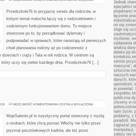
Jednak równ
(3–
specjaliści 
6
LAT)
projektanci 
Przedszkole76 to przyjazny serwis dla rodziców, w
łączenie pra
którym temat malucha łączy się z rodzicielstwem i
industrializa
on się zmien
codziennym funkcjonowaniem domu. To miejsce
staje się ucz
stworzone po to, by porządkować dylematy i
zautomatyzo
myślenie, em
podpowiadać w sprawach, które narastają od pierwszych
zadawania do
analizą dany
chwil planowania rodziny aż po codzienność z
daleko jej d
 dzieciach i ciąży i Tata w roli rodzica. W centrum są
kontekstu e
sensie przys
, który uczy się siebie każdego dnia. Przedszkole76 […]
maszyna”, a
sztuczna int
naszych wart
danych, któr
uprzedzeń, s
je powielać.
zespołów, kt
publiczna dy
chcemy w ni
KATANIA
2026
MOŻLIWOŚĆ KOMENTOWANIA
ZOSTAŁA WYŁĄCZONA
jednocześni
nam życie, 
MojeSalento.pl to turystyczny portal stworzony z myślą
problemy, z 
poradzili. M
o osobach, które chcą poznać Włochy nie tylko przez
zagrażać pr
manipulacji.
pryzmat pocztówkowych kadrów, ale też przez
zależy nie ty