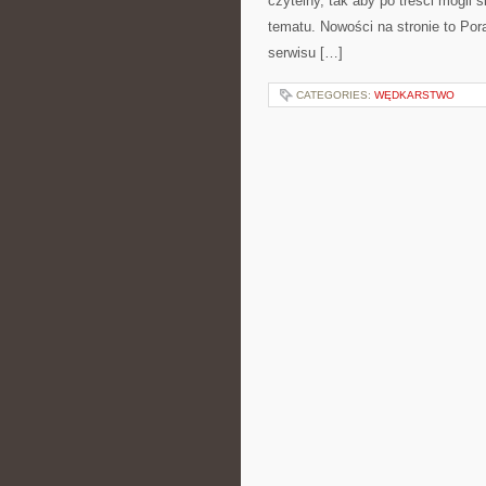
czytelny, tak aby po treści mogli 
tematu. Nowości na stronie to Po
serwisu […]
CATEGORIES:
WĘDKARSTWO