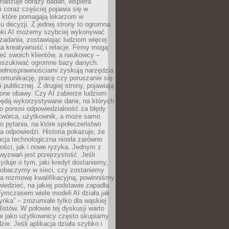
alizuje obrazy badań, wspiera
i coraz częściej pojawia się w
, które pomagają lekarzom w
 decyzji. Z jednej strony to ogromna
ęki AI możemy szybciej wykonywać
zadania, zostawiając ludziom więcej
na kreatywność i relacje. Firmy mogą
ieć swoich klientów, a naukowcy –
zeszukiwać ogromne bazy danych.
pełnosprawnościami zyskują narzędzia
komunikację, pracę czy poruszanie się
 publicznej. Z drugiej strony, pojawiają
one obawy. Czy AI zabierze ludziom
będą wykorzystywane dane, na których
o ponosi odpowiedzialność za błędy
 twórca, użytkownik, a może samo
o pytania, na które społeczeństwo
a odpowiedzi. Historia pokazuje, że
cja technologiczna niosła zarówno
ości, jak i nowe ryzyka. Jednym z
yzwań jest przejrzystość. Jeśli
yduje o tym, jaki kredyt dostaniemy,
 zobaczymy w sieci, czy zostaniemy
na rozmowę kwalifikacyjną, powinniśmy
iedzieć, na jakiej podstawie zapadła
Tymczasem wiele modeli AI działa jak
ynka” – zrozumiałe tylko dla wąskiej
listów. W połowie tej dyskusji warto
e jako użytkownicy często skupiamy
zie. Jeśli aplikacja działa szybko i