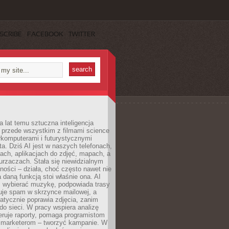
SCRIBE
FACEBOOK
TWITTER
a lat temu sztuczna inteligencja
ę przede wszystkim z filmami science
erkomputerami i futurystycznymi
ta. Dziś AI jest w naszych telefonach,
ach, aplikacjach do zdjęć, mapach, a
rzaczach. Stała się niewidzialnym
ności – działa, choć często nawet nie
 daną funkcją stoi właśnie ona. AI
wybierać muzykę, podpowiada trasy
truje spam w skrzynce mailowej, a
atycznie poprawia zdjęcia, zanim
do sieci. W pracy wspiera analizę
eruje raporty, pomaga programistom
a marketerom – tworzyć kampanie. W