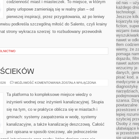
codzienność miast i miasteczek. To miejsce, w którym
od nas – uży
każdego dnia
plany urlopowe zamieniają się w realny plan – od
technologii.
pierwszej inspiracji, przez przygotowania, aż po leniwy
Jeszcze kilk
kojarzyła si
wisu podkreśla szczególną miłość do Salento, czyli krainy
fiction, sup
wizjami świa
imat strony wykracza szerzej: to rozbudowany przewodnik
wyszukiwark
nawet w odku
tłem codzien
wiemy, że za
OLNICTWO
pomaga nam 
dojazdu, fil
nawet autom
wrzucimy je 
 ŚCIEKÓW
danych, gen
pisać kod, 
medycynie an
OCZYSZCZALNIE
2026
MOŻLIWOŚĆ KOMENTOWANIA
ZOSTAŁA WYŁĄCZONA
ŚCIEKÓW
diagnostykę 
narzędziach
Ta platforma to kompleksowe miejsce wiedzy o
podejmowaniu
szansa. Dzi
inżynierii wodnej oraz inżynierii kanalizacyjnej. Skupia
powtarzalne 
się na tym, co w praktyce oblicza się w miastach i
przestrzeni 
lepiej rozum
gminach: systemy zaopatrzenia w wodę, systemy
szybciej pr
Osoby z nie
kanalizacyjne, a także kanalizację deszczową. Całość
ułatwiające 
jest opisana w sposób rzeczowy, ale jednocześnie
w przestrzeni
się uzasadni