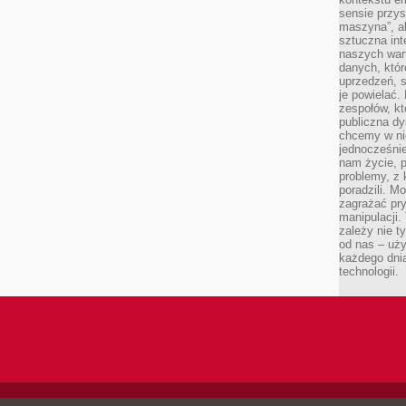
sensie przys
maszyna”, a
sztuczna int
naszych wart
danych, któr
uprzedzeń, s
je powielać.
zespołów, kt
publiczna dy
chcemy w ni
jednocześni
nam życie, 
problemy, z 
poradzili. M
zagrażać pr
manipulacji.
zależy nie ty
od nas – uży
każdego dnia
technologii.