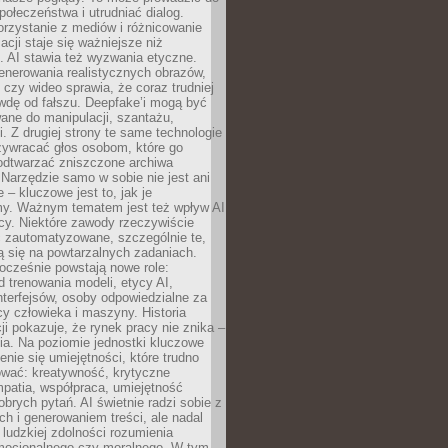
społeczeństwa i utrudniać dialog.
rzystanie z mediów i różnicowanie
acji staje się ważniejsze niż
. AI stawia też wyzwania etyczne.
enerowania realistycznych obrazów,
 czy wideo sprawia, że coraz trudniej
wdę od fałszu. Deepfake’i mogą być
ane do manipulacji, szantażu,
i. Z drugiej strony te same technologie
zywracać głos osobom, które go
b odtwarzać zniszczone archiwa
 Narzędzie samo w sobie nie jest ani
e – kluczowe jest to, jak je
y. Ważnym tematem jest też wpływ AI
cy. Niektóre zawody rzeczywiście
 zautomatyzowane, szczególnie te,
ją się na powtarzalnych zadaniach.
ocześnie powstają nowe role:
od trenowania modeli, etycy AI,
interfejsów, osoby odpowiedzialne za
cy człowieka i maszyny. Historia
cji pokazuje, że rynek pracy nie znika –
ia. Na poziomie jednostki kluczowe
enie się umiejętności, które trudno
wać: kreatywność, krytyczne
patia, współpraca, umiejętność
brych pytań. AI świetnie radzi sobie z
ch i generowaniem treści, ale nadal
o ludzkiej zdolności rozumienia
mocjonalnego czy moralnego. W tym