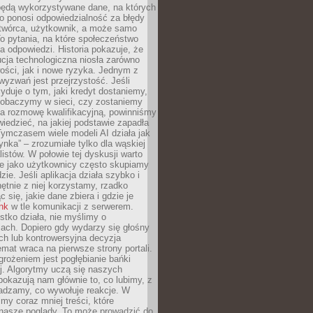
będą wykorzystywane dane, na których
o ponosi odpowiedzialność za błędy
 twórca, użytkownik, a może samo
o pytania, na które społeczeństwo
a odpowiedzi. Historia pokazuje, że
cja technologiczna niosła zarówno
ości, jak i nowe ryzyka. Jednym z
yzwań jest przejrzystość. Jeśli
yduje o tym, jaki kredyt dostaniemy,
 zobaczymy w sieci, czy zostaniemy
na rozmowę kwalifikacyjną, powinniśmy
iedzieć, na jakiej podstawie zapadła
Tymczasem wiele modeli AI działa jak
ynka” – zrozumiałe tylko dla wąskiej
listów. W połowie tej dyskusji warto
e jako użytkownicy często skupiamy
zie. Jeśli aplikacja działa szybko i
chętnie z niej korzystamy, rzadko
 się, jakie dane zbiera i gdzie je
ink
w tle komunikacji z serwerem.
tko działa, nie myślimy o
ach. Dopiero gdy wydarzy się głośny
ch lub kontrowersyjna decyzja
emat wraca na pierwsze strony portali.
rożeniem jest pogłębianie bańki
j. Algorytmy uczą się naszych
i pokazują nam głównie to, co lubimy, z
adzamy, co wywołuje reakcje. W
imy coraz mniej treści, które
 nasze poglądy. To może prowadzić do