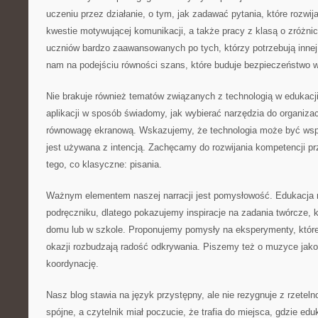
uczeniu przez działanie, o tym, jak zadawać pytania, które rozwij
kwestie motywującej komunikacji, a także pracy z klasą o zróżn
uczniów bardzo zaawansowanych po tych, którzy potrzebują innej
nam na podejściu równości szans, które buduje bezpieczeństwo w
Nie brakuje również tematów związanych z technologią w edukacji
aplikacji w sposób świadomy, jak wybierać narzędzia do organizac
równowagę ekranową. Wskazujemy, że technologia może być wspa
jest używana z intencją. Zachęcamy do rozwijania kompetencji pr
tego, co klasyczne: pisania.
Ważnym elementem naszej narracji jest pomysłowość. Edukacja n
podręczniku, dlatego pokazujemy inspiracje na zadania twórcze, 
domu lub w szkole. Proponujemy pomysły na eksperymenty, które 
okazji rozbudzają radość odkrywania. Piszemy też o muzyce jako
koordynację.
Nasz blog stawia na język przystępny, ale nie rezygnuje z rzeteln
spójne, a czytelnik miał poczucie, że trafia do miejsca, gdzie edu