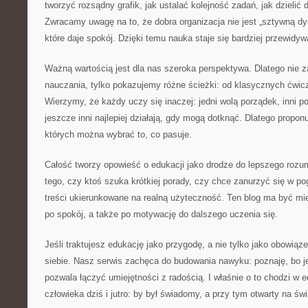
tworzyć rozsądny grafik, jak ustalać kolejność zadań, jak dzielić
Zwracamy uwagę na to, że dobra organizacja nie jest „sztywną dy
które daje spokój. Dzięki temu nauka staje się bardziej przewidyw
Ważną wartością jest dla nas szeroka perspektywa. Dlatego nie
nauczania, tylko pokazujemy różne ścieżki: od klasycznych ćwicz
Wierzymy, że każdy uczy się inaczej: jedni wolą porządek, inni po
jeszcze inni najlepiej działają, gdy mogą dotknąć. Dlatego propo
których można wybrać to, co pasuje.
Całość tworzy opowieść o edukacji jako drodze do lepszego rozum
tego, czy ktoś szuka krótkiej porady, czy chce zanurzyć się w pogł
treści ukierunkowane na realną użyteczność. Ten blog ma być mi
po spokój, a także po motywację do dalszego uczenia się.
Jeśli traktujesz edukację jako przygodę, a nie tylko jako obowiąze
siebie. Nasz serwis zachęca do budowania nawyku: poznaję, bo j
pozwala łączyć umiejętności z radością. I właśnie o to chodzi w e
człowieka dziś i jutro: by był świadomy, a przy tym otwarty na świ