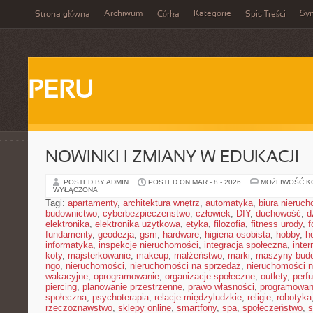
Archiwum
Kategorie
Sy
Strona główna
Córka
Spis Treści
PERU
NOWINKI I ZMIANY W EDUKACJI
POSTED BY ADMIN
POSTED ON MAR - 8 - 2026
MOŻLIWOŚĆ 
WYŁĄCZONA
Tagi:
apartamenty
,
architektura wnętrz
,
automatyka
,
biura nieruc
budownictwo
,
cyberbezpieczenstwo
,
człowiek
,
DIY
,
duchowość
,
d
elektronika
,
elektronika użytkowa
,
etyka
,
filozofia
,
fitness urody
,
f
fundamenty
,
geodezja
,
gsm
,
hardware
,
higiena osobista
,
hobby
,
h
informatyka
,
inspekcje nieruchomości
,
integracja społeczna
,
inter
koty
,
majsterkowanie
,
makeup
,
małżeństwo
,
marki
,
maszyny bud
ngo
,
nieruchomości
,
nieruchomości na sprzedaż
,
nieruchomości 
wakacyjne
,
oprogramowanie
,
organizacje społeczne
,
outlety
,
perf
piercing
,
planowanie przestrzenne
,
prawo własności
,
programowan
społeczna
,
psychoterapia
,
relacje międzyludzkie
,
religie
,
robotyka
rzeczoznawstwo
,
sklepy online
,
smartfony
,
spa
,
społeczeństwo
,
s