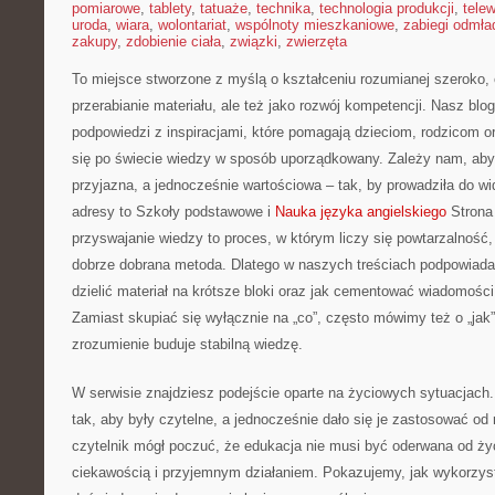
pomiarowe
,
tablety
,
tatuaże
,
technika
,
technologia produkcji
,
telew
uroda
,
wiara
,
wolontariat
,
wspólnoty mieszkaniowe
,
zabiegi odmła
zakupy
,
zdobienie ciała
,
związki
,
zwierzęta
To miejsce stworzone z myślą o kształceniu rozumianej szeroko, c
przerabianie materiału, ale też jako rozwój kompetencji. Nasz bl
podpowiedzi z inspiracjami, które pomagają dzieciom, rodzicom
się po świecie wiedzy w sposób uporządkowany. Zależy nam, aby 
przyjazna, a jednocześnie wartościowa – tak, by prowadziła do w
adresy to Szkoły podstawowe i
Nauka języka angielskiego
Strona 
przyswajanie wiedzy to proces, w którym liczy się powtarzalność
dobrze dobrana metoda. Dlatego w naszych treściach podpowiada
dzielić materiał na krótsze bloki oraz jak cementować wiadomości
Zamiast skupiać się wyłącznie na „co”, często mówimy też o „jak” 
zrozumienie buduje stabilną wiedzę.
W serwisie znajdziesz podejście oparte na życiowych sytuacjach
tak, aby były czytelne, a jednocześnie dało się je zastosować o
czytelnik mógł poczuć, że edukacja nie musi być oderwana od ży
ciekawością i przyjemnym działaniem. Pokazujemy, jak wykorzy