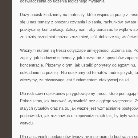
doświadczenia do uczenia logicznego myślenia.
Duży nacisk kładziemy na materiały, które wspierają pracę z treś
się u nas tematy z obszaru czytania i pisania, rachunków, świata na
praktycznej komunikacji. Zależy nam, aby poruszać te wątki w sp
że każdy przedmiot można zrozumieć, jeśli dobierze się właściwe
Ważnym nurtem są treści dotyczące umiejętności uczenia się. Po
zapisy, jak budować schematy, jak korzystać z sposobów zapamię
koncentrację. Piszemy o tym, jak ustalić priorytety do egzaminu,
odkładanie na później. Nie uciekamy od tematów trudniejszych, ta
wierzymy, że równowaga jest fundamentem efektywnej nauki.
Dla rodziców i opiekunów przygotowujemy treści, które pomagają
Pokazujemy, jak budować wytrwałość bez ciągłego wyręczania. 
stałych rytuałów oraz na to, jak ważne jest wzmacnianie postępów
podpowiedzi, jak rozmawiać o niepowodzeniach tak, by były wsk
wstydu.
Dla nauczycieli i pedagogów tworzymy inspiracje do budowania s