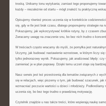
troską. Unikamy tonu wytykania; zamiast tego proponujemy towa
każdy – niezależnie od startu – mógł znaleźć tu praktyczną wsk
Opisujemy również proces uczenia się w kontekście codzienności
się, gdy w tle jest brak czasu, dlatego proponujemy strategie na 
Pokazujemy, jak wykorzystywać krótkie rutyny, by z czasem zb
Zwracamy uwagę na znaczenie snu, bo bez nich trudno o koncent
W treściach często wracamy do myśli, że pomyłka jest naturaln
Uczymy, jak budować nastawienie wzrostowe, w którym liczy się 
tylko jednorazowy wynik. Pokazujemy, jak analizować błędy: czy w
zamieniać je w plan poprawy. Dzięki temu uczeń staje się bardzie
Nasz serwis jest też przestrzenią dla tematów związanych z wyc
się w relacjach, więc piszemy o tym, jak budować szacunek, jak 
wzmacniać poczucie wartości u dzieci i młodzieży. Podkreślamy r
uczenia się, bo bez tego trudno o prawdziwą motywację.
Czytelnik znajdzie u nas także treści, które wspierają naukę samo