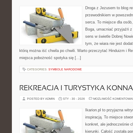
Droga z Jezusem to blog rel
przewodnikiem w powszedni
serca. To miejsce dla osób,
Boga, umacniać przyjaźń 
sens w świetle Dobrej Nowin
tym, że wiara nie jest doda
którą można iść chwila po chwili. Warto przeczytać Hinduizm i Rel
miejsca pobożność spotyka się […]
CATEGORIES:
SYMBOLE NARODOWE
REKREACJA I TURYSTYKA KONNA
POSTED BY ADMIN
STY - 30 - 2026
MOŻLIWOŚĆ KOMENTOWA
Ikarion.pl to przyjazna witr
inspiracją. To miejsce stwor
konkret, ale jednocześnie 
kierunki. Całość została p