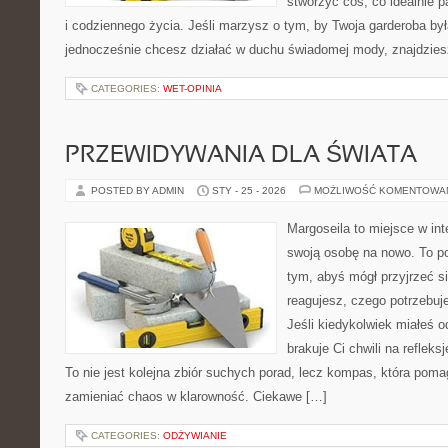
stworzyć coś, co idealnie p
i codziennego życia. Jeśli marzysz o tym, by Twoja garderoba był
jednocześnie chcesz działać w duchu świadomej mody, znajdzie
CATEGORIES:
WET-OPINIA
PRZEWIDYWANIA DLA ŚWIATA
POSTED BY ADMIN
STY - 25 - 2026
MOŻLIWOŚĆ KOMENTOWA
Margoseila to miejsce w in
swoją osobę na nowo. To po
tym, abyś mógł przyjrzeć si
reagujesz, czego potrzebuj
Jeśli kiedykolwiek miałeś 
brakuje Ci chwili na refleksj
To nie jest kolejna zbiór suchych porad, lecz kompas, która pom
zamieniać chaos w klarowność. Ciekawe […]
CATEGORIES:
ODŻYWIANIE