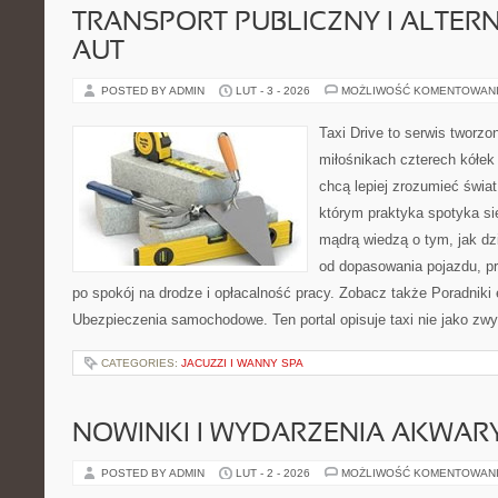
TRANSPORT PUBLICZNY I ALTER
AUT
POSTED BY ADMIN
LUT - 3 - 2026
MOŻLIWOŚĆ KOMENTOWAN
Taxi Drive to serwis tworzo
miłośnikach czterech kółek
chcą lepiej zrozumieć świa
którym praktyka spotyka si
mądrą wiedzą o tym, jak d
od dopasowania pojazdu, pr
po spokój na drodze i opłacalność pracy. Zobacz także Poradniki 
Ubezpieczenia samochodowe. Ten portal opisuje taxi nie jako zwy
CATEGORIES:
JACUZZI I WANNY SPA
NOWINKI I WYDARZENIA AKWAR
POSTED BY ADMIN
LUT - 2 - 2026
MOŻLIWOŚĆ KOMENTOWAN