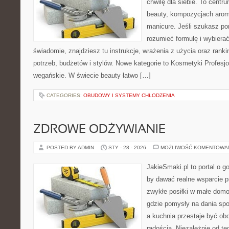
chwilę dla siebie. To centru
beauty, kompozycjach arom
manicure. Jeśli szukasz po
rozumieć formułę i wybierać
świadomie, znajdziesz tu instrukcje, wrażenia z użycia oraz ran
potrzeb, budżetów i stylów. Nowe kategorie to Kosmetyki Profesj
wegańskie. W świecie beauty łatwo […]
CATEGORIES:
OBUDOWY I SYSTEMY CHŁODZENIA
ZDROWE ODŻYWIANIE
POSTED BY ADMIN
STY - 28 - 2026
MOŻLIWOŚĆ KOMENTOWA
JakieSmaki.pl to portal o g
by dawać realne wsparcie p
zwykłe posiłki w małe domo
gdzie pomysły na dania sp
a kuchnia przestaje być obo
radością. Niezależnie od te