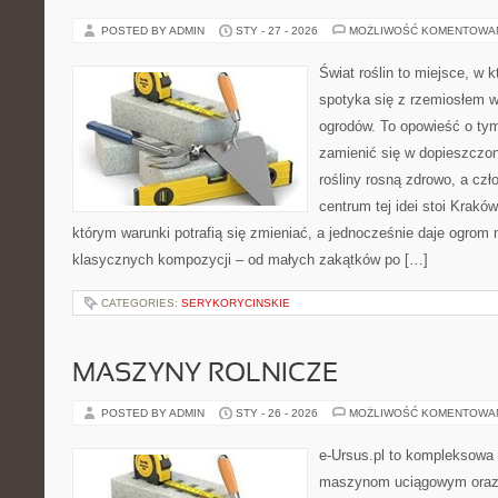
POSTED BY ADMIN
STY - 27 - 2026
MOŻLIWOŚĆ KOMENTOWA
Świat roślin to miejsce, w k
spotyka się z rzemiosłem w 
ogrodów. To opowieść o tym
zamienić się w dopieszczoną
rośliny rosną zdrowo, a cz
centrum tej idei stoi Kraków 
którym warunki potrafią się zmieniać, a jednocześnie daje ogrom 
klasycznych kompozycji – od małych zakątków po […]
CATEGORIES:
SERYKORYCINSKIE
MASZYNY ROLNICZE
POSTED BY ADMIN
STY - 26 - 2026
MOŻLIWOŚĆ KOMENTOWA
e-Ursus.pl to kompleksowa
maszynom uciągowym oraz 