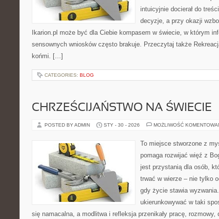
intuicyjnie docierał do treśc
decyzje, a przy okazji wzb
Ikarion.pl może być dla Ciebie kompasem w świecie, w którym info
sensownych wniosków często brakuje. Przeczytaj także Rekreacja
końmi. […]
CATEGORIES:
BLOG
CHRZEŚCIJAŃSTWO NA ŚWIECIE
POSTED BY ADMIN
STY - 30 - 2026
MOŻLIWOŚĆ KOMENTOWA
To miejsce stworzone z myś
pomaga rozwijać więź z Bo
jest przystanią dla osób, k
trwać w wierze – nie tylko o
gdy życie stawia wyzwania.
ukierunkowywać w taki spo
się namacalna, a modlitwa i refleksja przenikały pracę, rozmowy, d