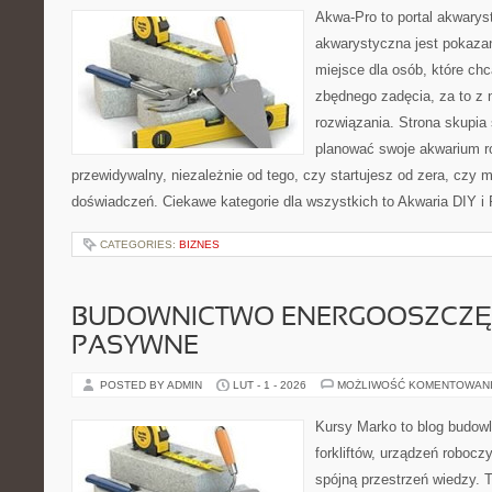
Akwa-Pro to portal akwarys
akwarystyczna jest pokazan
miejsce dla osób, które ch
zbędnego zadęcia, za to z 
rozwiązania. Strona skupia
planować swoje akwarium r
przewidywalny, niezależnie od tego, czy startujesz od zera, czy 
doświadczeń. Ciekawe kategorie dla wszystkich to Akwaria DIY i
CATEGORIES:
BIZNES
BUDOWNICTWO ENERGOOSZCZĘ
PASYWNE
POSTED BY ADMIN
LUT - 1 - 2026
MOŻLIWOŚĆ KOMENTOWAN
Kursy Marko to blog budowl
forkliftów, urządzeń robocz
spójną przestrzeń wiedzy. 