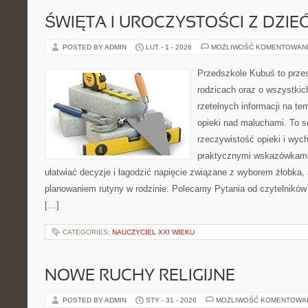
ŚWIĘTA I UROCZYSTOŚCI Z DZIE
POSTED BY ADMIN
LUT - 1 - 2026
MOŻLIWOŚĆ KOMENTOWAN
Przedszkole Kubuś to prze
rodzicach oraz o wszystkic
rzetelnych informacji na te
opieki nad maluchami. To s
rzeczywistość opieki i wyc
praktycznymi wskazówkami.
ułatwiać decyzje i łagodzić napięcie związane z wyborem żłobka, 
planowaniem rutyny w rodzinie. Polecamy Pytania od czytelników
[…]
CATEGORIES:
NAUCZYCIEL XXI WIEKU
NOWE RUCHY RELIGIJNE
POSTED BY ADMIN
STY - 31 - 2026
MOŻLIWOŚĆ KOMENTOWA