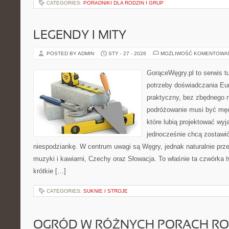
CATEGORIES:
PORADNIKI DLA RODZIN I GRUP
LEGENDY I MITY
POSTED BY ADMIN
STY - 27 - 2026
MOŻLIWOŚĆ KOMENTOWA
GorąceWęgry.pl to serwis tu
potrzeby doświadczania Eu
praktyczny, bez zbędnego n
podróżowanie musi być męc
które lubią projektować wyj
jednocześnie chcą zostawić
niespodziankę. W centrum uwagi są Węgry, jednak naturalnie przewi
muzyki i kawiarni, Czechy oraz Słowacja. To właśnie ta czwórka 
krótkie […]
CATEGORIES:
SUKNIE I STROJE
OGRÓD W RÓŻNYCH PORACH R