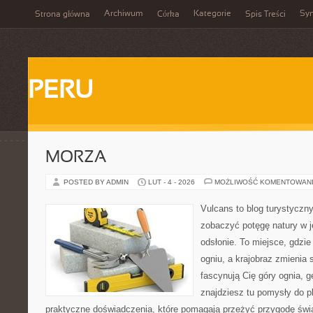
Archiwum
Kategorie
Sy
Strona główna
Córka
Spis Treści
PERU
MORZA
POSTED BY ADMIN
LUT - 4 - 2026
MOŻLIWOŚĆ KOMENTOWAN
Vulcans to blog turystyczny
zobaczyć potęgę natury w je
odsłonie. To miejsce, gdzie
ogniu, a krajobraz zmienia 
fascynują Cię góry ognia, g
znajdziesz tu pomysły do p
praktyczne doświadczenia, które pomagają przeżyć przygodę świ