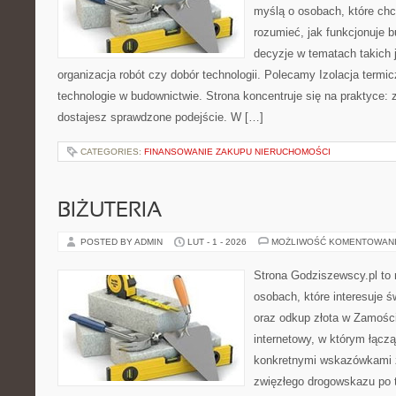
myślą o osobach, które chc
rozumieć, jak funkcjonuje 
decyzje w tematach takich 
organizacja robót czy dobór technologii. Polecamy Izolacja termi
technologie w budownictwie. Strona koncentruje się na praktyce:
dostajesz sprawdzone podejście. W […]
CATEGORIES:
FINANSOWANIE ZAKUPU NIERUCHOMOŚCI
BIŻUTERIA
POSTED BY ADMIN
LUT - 1 - 2026
MOŻLIWOŚĆ KOMENTOWAN
Strona Godziszewscy.pl to 
osobach, które interesuje ś
oraz odkup złota w Zamościu
internetowy, w którym łączą
konkretnymi wskazówkami 
zwięzłego drogowskazu po t