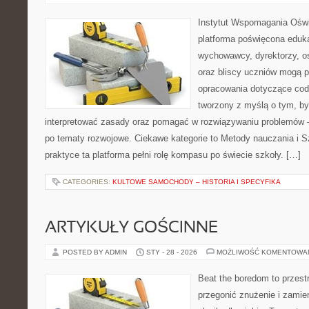
Instytut Wspomagania Ośw
platforma poświęcona eduka
wychowawcy, dyrektorzy, os
oraz bliscy uczniów mogą p
opracowania dotyczące codz
tworzony z myślą o tym, by
interpretować zasady oraz pomagać w rozwiązywaniu problemów 
po tematy rozwojowe. Ciekawe kategorie to Metody nauczania i 
praktyce ta platforma pełni rolę kompasu po świecie szkoły. […]
CATEGORIES:
KULTOWE SAMOCHODY – HISTORIA I SPECYFIKA
ARTYKUŁY GOŚCINNE
POSTED BY ADMIN
STY - 28 - 2026
MOŻLIWOŚĆ KOMENTOWA
Beat the boredom to przest
przegonić znużenie i zamie