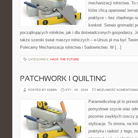
mechanizacji rolnictwa. To 
które chcą opanować temat
praktyce – bez zbędnego na
konkret. Serwis gromadzi p
początkujących rolników, jak i dla doświadczonych gospodarzy. Jeś
także szeroki świat maszyn rolniczych – e-Ursus.pl ma być Twoi
Polecamy Mechanizacja rolnictwa i Sadownictwo. W […]
CATEGORIES:
HACK THE FUTURE
PATCHWORK I QUILTING
POSTED BY ADMIN
STY - 26 - 2026
MOŻLIWOŚĆ KOMENTOWA
Paramedicshop.pl to przest
pomysłowe szycie oraz odmi
pozornie zwykłych rzeczy p
stylizacje. To strona, na któ
praktyka i radość z tego, 