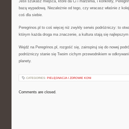
Jeśli szukasz miejsca, które da Ci i marzenia, i konkrety, Peregri
bazą wypadową. Niezależnie od tego, czy wracasz właśnie z kolej
coś dla siebie.
Peregrinos.pl to coś więcej niż zwykły serwis podróżniczy: to otw
którym każda droga ma znaczenie, a kultura stają się najlepszy
Wejdź na Peregrinos.pl, rozgość się, zainspiruj się do nowej pod
podróżniczy stanie się Twoim cichym przewodnikiem w odkrywani
planety.
CATEGORIES:
PIELĘGNACJA I ZDROWIE KONI
Comments are closed.