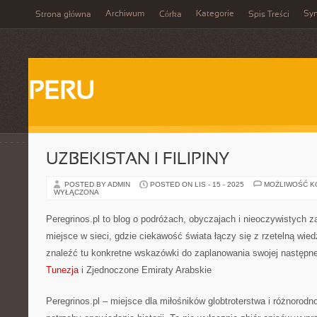
Archiwum
Kategorie
Sy
Strona główna
Córka
Spis Treści
PERU
UZBEKISTAN I FILIPINY
POSTED BY ADMIN
POSTED ON LIS - 15 - 2025
MOŻLIWOŚĆ 
WYŁĄCZONA
Peregrinos.pl to blog o podróżach, obyczajach i nieoczywistych z
miejsce w sieci, gdzie ciekawość świata łączy się z rzetelną wi
znaleźć tu konkretne wskazówki do zaplanowania swojej następn
Tunezja
i Zjednoczone Emiraty Arabskie
Peregrinos.pl – miejsce dla miłośników globtroterstwa i różnorodno