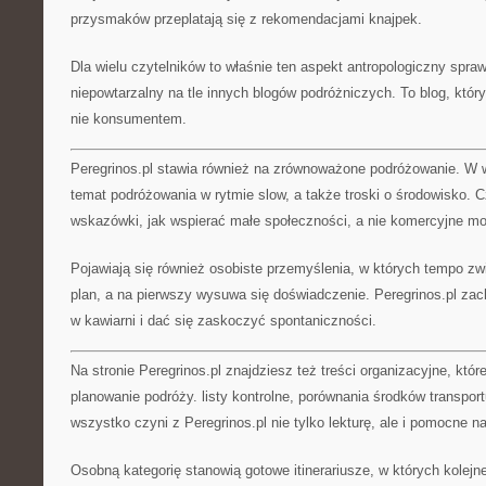
przysmaków przeplatają się z rekomendacjami knajpek.
Dla wielu czytelników to właśnie ten aspekt antropologiczny sprawi
niepowtarzalny na tle innych blogów podróżniczych. To blog, któ
nie konsumentem.
Peregrinos.pl stawia również na zrównoważone podróżowanie. W w
temat podróżowania w rytmie slow, a także troski o środowisko. Cz
wskazówki, jak wspierać małe społeczności, a nie komercyjne mo
Pojawiają się również osobiste przemyślenia, w których tempo z
plan, a na pierwszy wysuwa się doświadczenie. Peregrinos.pl zac
w kawiarni i dać się zaskoczyć spontaniczności.
Na stronie Peregrinos.pl znajdziesz też treści organizacyjne, któ
planowanie podróży. listy kontrolne, porównania środków transpor
wszystko czyni z Peregrinos.pl nie tylko lekturę, ale i pomocne n
Osobną kategorię stanowią gotowe itinerariusze, w których kolej