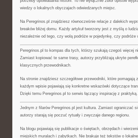
potrzeby opowiadania historii. To nie wyłącznie zbiór opisów wypr
wiedzy o lokalnych obyczajach odwiedzanych miejsc.
Na Peregrinos.pl znajdziesz równocześnie relacje z dalekich wypra
breaków bliżej domu. Każdy artykuł tworzony jest z myślą o ludz
niezależnie od tego, czy wolą podróże w pojedynkę, czy podróże 
Peregrinos.pl to kompas dla tych, którzy szukają czegoś więcej n
Zamiast kopiować te same trasy, autorzy przybliżają ukryte pereł
klasycznych przewodnikach.
Na stronie znajdziesz szczegółowe przewodniki, które pomagają
każdym wpisie pojawiają się konkretne wskazówki dotyczące tran
Dzięki temu Peregrinos.pl to serwis łączący inspirację z praktyką.
Jednym z filarów Peregrinos.pl jest kultura. Zamiast ograniczać się
autorzy starają się poczuć rytuały i zwyczaje danego regionu.
Na blogu pojawiają się publikacje o świętach, obrzędach i wierzen
miejskich muralach i zabytkach. Nie brakuje też tekstów o lokalnej