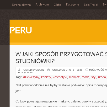
Archiwum
Kategorie
Sy
Strona główna
Córka
Spis Treści
PERU
W JAKI SPOSÓB PRZYGOTOWAĆ S
STUDNIÓWKI?
POSTED BY ADMIN
POSTED ON GRU - 9 - 2025
MOŻLIWOŚĆ 
WYŁĄCZONA
Tagi:
dziewczyny
,
kobiety
,
kosmetyki
,
makijaż
,
moda
,
styl
,
uroda
Nikt prawdopodobnie nie byłby w stanie podważyć opinii mówiącej
jest
Co krok powstają nowatorskie markety, galerie, punkty sprzedaży