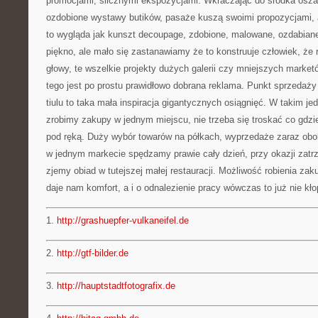
promocjami, ślicznymi ekspozycjami. Wkraczając do środka oszał
ozdobione wystawy butików, pasaże kuszą swoimi propozycjami,
to wygląda jak kunszt decoupage, zdobione, malowane, ozdabian
piękno, ale mało się zastanawiamy że to konstruuje człowiek, że r
głowy, te wszelkie projekty dużych galerii czy mniejszych marke
tego jest po prostu prawidłowo dobrana reklama. Punkt sprzedaż
tiulu to taka mała inspiracja gigantycznych osiągnięć. W takim j
zrobimy zakupy w jednym miejscu, nie trzeba się troskać co gd
pod ręką. Duży wybór towarów na półkach, wyprzedaże zaraz obo
w jednym markecie spędzamy prawie cały dzień, przy okazji zat
zjemy obiad w tutejszej małej restauracji. Możliwość robienia za
daje nam komfort, a i o odnalezienie pracy wówczas to już nie kło
1.
http://grashuepfer-vulkaneifel.de
2.
http://gtf-bilder.de
3.
http://hauptstadtfotografix.de