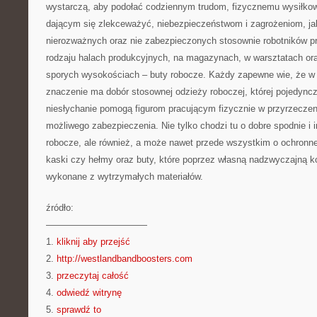
wystarczą, aby podołać codziennym trudom, fizycznemu wysiłkowi
dającym się zlekceważyć, niebezpieczeństwom i zagrożeniom, ja
nierozważnych oraz nie zabezpieczonych stosownie robotników p
rodzaju halach produkcyjnych, na magazynach, w warsztatach or
sporych wysokościach – buty robocze. Każdy zapewne wie, że w
znaczenie ma dobór stosownej odzieży roboczej, której pojedync
niesłychanie pomogą figurom pracującym fizycznie w przyrzecz
możliwego zabezpieczenia. Nie tylko chodzi tu o dobre spodnie i 
robocze, ale również, a może nawet przede wszystkim o ochronne 
kaski czy hełmy oraz buty, które poprzez własną nadzwyczajną k
wykonane z wytrzymałych materiałów.
źródło:
———————————
1.
kliknij aby przejść
2.
http://westlandbandboosters.com
3.
przeczytaj całość
4.
odwiedź witrynę
5.
sprawdź to