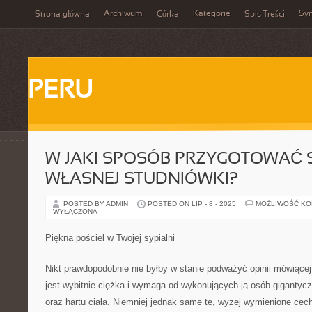
Archiwum
Kategorie
Sy
Strona główna
Córka
Spis Treści
PERU
W JAKI SPOSÓB PRZYGOTOWAĆ 
WŁASNEJ STUDNIÓWKI?
POSTED BY ADMIN
POSTED ON LIP - 8 - 2025
MOŻLIWOŚĆ K
WYŁĄCZONA
Piękna pościel w Twojej sypialni
Nikt prawdopodobnie nie byłby w stanie podważyć opinii mówiącej
jest wybitnie ciężka i wymaga od wykonujących ją osób gigantycz
oraz hartu ciała. Niemniej jednak same te, wyżej wymienione cec