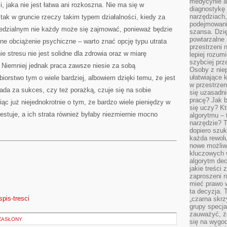
medycynie an
 jaka nie jest łatwa ani rozkoszna. Nie ma się w
diagnostykę 
narzędziach
tak w gruncie rzeczy takim typem działalności, kiedy za
podejmowaniu
edzialnym nie każdy może się zajmować, ponieważ będzie
szansa. Dzi
powtarzalne 
ne obciążenie psychiczne – warto znać opcję typu utrata
przestrzeni 
 stresu nie jest solidne dla zdrowia oraz w miarę
lepiej rozum
szybciej pr
 Niemniej jednak praca zawsze niesie za sobą
Osoby z nie
ułatwiające 
iorstwo tym o wiele bardziej, albowiem dzięki temu, że jest
w przestrzeni
iada za sukces, czy też porażką, czuje się na sobie
się uzasadni
pracę? Jak 
ąc już niejednokrotnie o tym, że bardzo wiele pieniędzy w
się uczy? Kt
westuje, a ich strata również byłaby niezmiernie mocno
algorytmu –
narzędzie? T
dopiero szuk
każda rewolu
nowe możliw
kluczowych w
algorytm dec
jakie treści
zaproszeni 
mieć prawo w
ta decyzja. 
spis-tresci
„czarna skrz
grupy specja
zauważyć, ż
 ZASŁONY
się na wygod