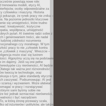
ocześnie powstają nowe role:
od trenowania modeli, etycy AI,
interfejsów, osoby odpowiedzialne za
cy człowieka i maszyny. Historia
cji pokazuje, że rynek pracy nie znika –
ia. Na poziomie jednostki kluczowe
enie się umiejętności, które trudno
wać: kreatywność, krytyczne
patia, współpraca, umiejętność
brych pytań. AI świetnie radzi sobie z
ch i generowaniem treści, ale nadal
o ludzkiej zdolności rozumienia
mocjonalnego czy moralnego. W tym
złość pracy to nie „człowiek kontra
le „człowiek z maszyną”. Wreszcie –
eligencja może stać się lustrem
ości. Algorytmy uczą się na podstawie
e im dajemy. Jeśli są one pełne
tereotypów czy nierówności, AI będzie
 Dlatego tak ważna jest różnorodność
óre tworzą te technologie, oraz
skusja o tym, jakie standardy etyczne
ch zaszywać. Podsumowując: AI jest
e szansą i wyzwaniem. Może ułatwiać
pomagać w pracy i rozwiązywać
którymi sami byśmy sobie nie
oże też jednak wzmacniać nierówności,
ywatności i być narzędziem
 To, w którą stronę przeważy szala,
lko od inżynierów i polityków, ale także