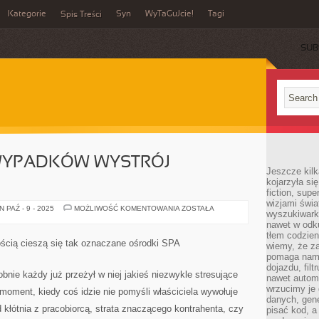
Kategorie
Syn
WyTaGuJcie!
Tagi
Spis Treści
SUB
WYPADKÓW WYSTRÓJ
Jeszcze kilk
kojarzyła si
fiction, sup
wizjami świa
W
 PAŹ - 9 - 2025
MOŻLIWOŚĆ KOMENTOWANIA
ZOSTAŁA
wyszukiwark
WIĘKSZOŚCI
WYPADKÓW
nawet w odku
WYSTRÓJ
tłem codzien
WNĘTRZA
ością cieszą się tak oznaczane ośrodki SPA
wiemy, że za
DOMU
pomaga nam 
dojazdu, fil
nie każdy już przeżył w niej jakieś niezwykle stresujące
nawet autom
wrzucimy je 
oment, kiedy coś idzie nie pomyśli właściciela wywołuje
danych, gen
d kłótnia z pracobiorcą, strata znaczącego kontrahenta, czy
pisać kod, 