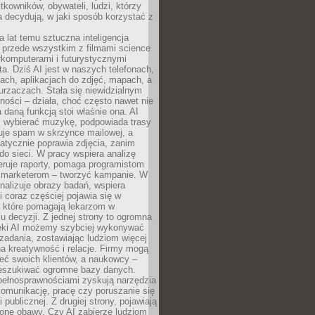
tkowników, obywateli, ludzi, którzy
 decydują, w jaki sposób korzystać z
a lat temu sztuczna inteligencja
ę przede wszystkim z filmami science
erkomputerami i futurystycznymi
ta. Dziś AI jest w naszych telefonach,
ach, aplikacjach do zdjęć, mapach, a
rzaczach. Stała się niewidzialnym
ności – działa, choć często nawet nie
 daną funkcją stoi właśnie ona. AI
wybierać muzykę, podpowiada trasy
truje spam w skrzynce mailowej, a
atycznie poprawia zdjęcia, zanim
do sieci. W pracy wspiera analizę
eruje raporty, pomaga programistom
a marketerom – tworzyć kampanie. W
alizuje obrazy badań, wspiera
i coraz częściej pojawia się w
, które pomagają lekarzom w
 decyzji. Z jednej strony to ogromna
ęki AI możemy szybciej wykonywać
zadania, zostawiając ludziom więcej
na kreatywność i relacje. Firmy mogą
ieć swoich klientów, a naukowcy –
zeszukiwać ogromne bazy danych.
pełnosprawnościami zyskują narzędzia
komunikację, pracę czy poruszanie się
 publicznej. Z drugiej strony, pojawiają
one obawy. Czy AI zabierze ludziom