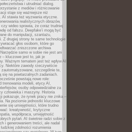
społeczeństwa i utrudniać dialog.
rzystanie z mediów i różnicowanie
acji staje się ważniejsze niż
. AI stawia też wyzwania etyczne.
enerowania realistycznych obrazów,
 czy wideo sprawia, że coraz trudniej
wdę od fałszu. Deepfake’i mogą być
ane do manipulacji, szantażu,
i. Z drugiej strony te same technologie
zywracać głos osobom, które go
b odtwarzać zniszczone archiwa
 Narzędzie samo w sobie nie jest ani
e – kluczowe jest to, jak je
y. Ważnym tematem jest też wpływ AI
cy. Niektóre zawody rzeczywiście
 zautomatyzowane, szczególnie te,
ją się na powtarzalnych zadaniach.
ocześnie powstają nowe role:
od trenowania modeli, etycy AI,
interfejsów, osoby odpowiedzialne za
cy człowieka i maszyny. Historia
cji pokazuje, że rynek pracy nie znika –
ia. Na poziomie jednostki kluczowe
enie się umiejętności, które trudno
wać: kreatywność, krytyczne
patia, współpraca, umiejętność
brych pytań. AI świetnie radzi sobie z
ch i generowaniem treści, ale nadal
o ludzkiej zdolności rozumienia
mocjonalnego czy moralnego. W tym