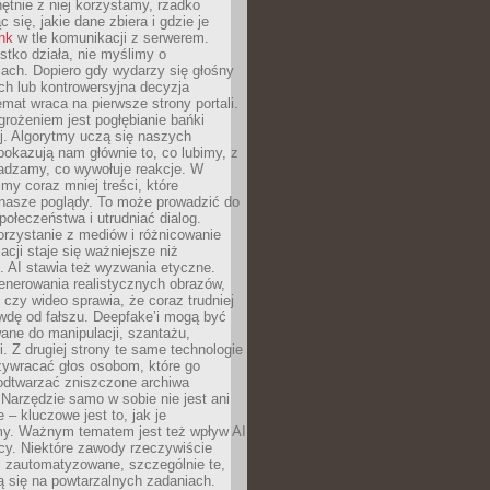
chętnie z niej korzystamy, rzadko
 się, jakie dane zbiera i gdzie je
ink
w tle komunikacji z serwerem.
tko działa, nie myślimy o
ach. Dopiero gdy wydarzy się głośny
ch lub kontrowersyjna decyzja
emat wraca na pierwsze strony portali.
rożeniem jest pogłębianie bańki
j. Algorytmy uczą się naszych
i pokazują nam głównie to, co lubimy, z
adzamy, co wywołuje reakcje. W
imy coraz mniej treści, które
 nasze poglądy. To może prowadzić do
społeczeństwa i utrudniać dialog.
rzystanie z mediów i różnicowanie
acji staje się ważniejsze niż
. AI stawia też wyzwania etyczne.
enerowania realistycznych obrazów,
 czy wideo sprawia, że coraz trudniej
wdę od fałszu. Deepfake’i mogą być
ane do manipulacji, szantażu,
i. Z drugiej strony te same technologie
zywracać głos osobom, które go
b odtwarzać zniszczone archiwa
 Narzędzie samo w sobie nie jest ani
e – kluczowe jest to, jak je
y. Ważnym tematem jest też wpływ AI
cy. Niektóre zawody rzeczywiście
 zautomatyzowane, szczególnie te,
ją się na powtarzalnych zadaniach.