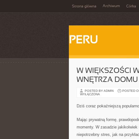
Archiwum
Strona główna
Córka
PERU
W WIĘKSZOŚCI 
WNĘTRZA DOMU
POSTED BY ADMIN
POSTED ON
WYŁĄCZONA
Dziś coraz pokaźniejszą popularn
Mając prywatną formę, prawdopodob
momenty. W zasadzie jakikolwiek m
niepotrzebny stres, jak na przykła