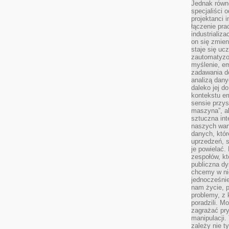
Jednak równ
specjaliści 
projektanci 
łączenie pra
industrializa
on się zmien
staje się ucz
zautomatyzo
myślenie, em
zadawania do
analizą dany
daleko jej d
kontekstu e
sensie przys
maszyna”, a
sztuczna int
naszych wart
danych, któr
uprzedzeń, s
je powielać.
zespołów, kt
publiczna dy
chcemy w ni
jednocześni
nam życie, 
problemy, z 
poradzili. M
zagrażać pr
manipulacji.
zależy nie ty