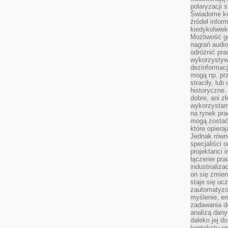
polaryzacji 
Świadome ko
źródeł inform
kiedykolwiek
Możliwość g
nagrań audio
odróżnić pra
wykorzystyw
dezinformacj
mogą np. pr
straciły, lu
historyczne.
dobre, ani zł
wykorzystam
na rynek pra
mogą zostać
które opiera
Jednak równ
specjaliści 
projektanci 
łączenie pra
industrializa
on się zmien
staje się ucz
zautomatyzo
myślenie, em
zadawania do
analizą dany
daleko jej d
kontekstu e