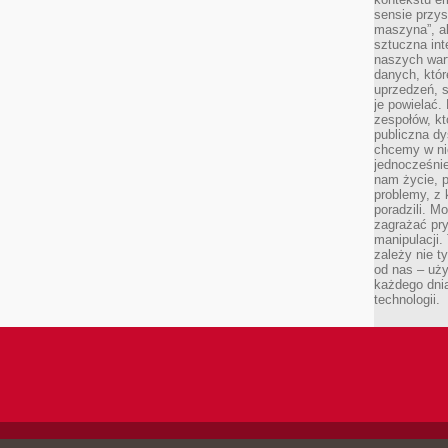
sensie przys
maszyna”, a
sztuczna int
naszych wart
danych, któr
uprzedzeń, s
je powielać.
zespołów, kt
publiczna dy
chcemy w ni
jednocześni
nam życie, 
problemy, z 
poradzili. M
zagrażać pr
manipulacji.
zależy nie ty
od nas – uży
każdego dnia
technologii.