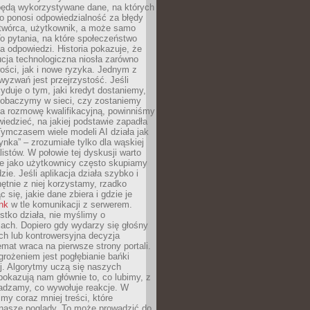
będą wykorzystywane dane, na których
o ponosi odpowiedzialność za błędy
 twórca, użytkownik, a może samo
o pytania, na które społeczeństwo
a odpowiedzi. Historia pokazuje, że
cja technologiczna niosła zarówno
ości, jak i nowe ryzyka. Jednym z
yzwań jest przejrzystość. Jeśli
yduje o tym, jaki kredyt dostaniemy,
 zobaczymy w sieci, czy zostaniemy
na rozmowę kwalifikacyjną, powinniśmy
iedzieć, na jakiej podstawie zapadła
Tymczasem wiele modeli AI działa jak
ynka” – zrozumiałe tylko dla wąskiej
listów. W połowie tej dyskusji warto
e jako użytkownicy często skupiamy
zie. Jeśli aplikacja działa szybko i
chętnie z niej korzystamy, rzadko
 się, jakie dane zbiera i gdzie je
ink
w tle komunikacji z serwerem.
tko działa, nie myślimy o
ach. Dopiero gdy wydarzy się głośny
ch lub kontrowersyjna decyzja
emat wraca na pierwsze strony portali.
rożeniem jest pogłębianie bańki
j. Algorytmy uczą się naszych
i pokazują nam głównie to, co lubimy, z
adzamy, co wywołuje reakcje. W
imy coraz mniej treści, które
 nasze poglądy. To może prowadzić do