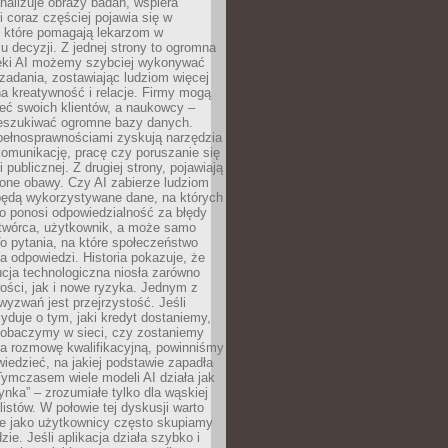
alizuje obrazy badań, wspiera
i coraz częściej pojawia się w
, które pomagają lekarzom w
 decyzji. Z jednej strony to ogromna
ęki AI możemy szybciej wykonywać
zadania, zostawiając ludziom więcej
na kreatywność i relacje. Firmy mogą
ieć swoich klientów, a naukowcy –
zeszukiwać ogromne bazy danych.
pełnosprawnościami zyskują narzędzia
komunikację, pracę czy poruszanie się
 publicznej. Z drugiej strony, pojawiają
one obawy. Czy AI zabierze ludziom
będą wykorzystywane dane, na których
o ponosi odpowiedzialność za błędy
 twórca, użytkownik, a może samo
o pytania, na które społeczeństwo
a odpowiedzi. Historia pokazuje, że
cja technologiczna niosła zarówno
ości, jak i nowe ryzyka. Jednym z
yzwań jest przejrzystość. Jeśli
yduje o tym, jaki kredyt dostaniemy,
 zobaczymy w sieci, czy zostaniemy
na rozmowę kwalifikacyjną, powinniśmy
iedzieć, na jakiej podstawie zapadła
Tymczasem wiele modeli AI działa jak
ynka” – zrozumiałe tylko dla wąskiej
listów. W połowie tej dyskusji warto
e jako użytkownicy często skupiamy
zie. Jeśli aplikacja działa szybko i