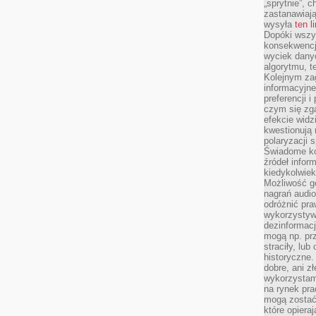
„sprytnie”, 
zastanawiając
wysyła
ten l
Dopóki wszys
konsekwencj
wyciek dany
algorytmu, t
Kolejnym zag
informacyjne
preferencji 
czym się zg
efekcie widz
kwestionują
polaryzacji 
Świadome ko
źródeł inform
kiedykolwiek
Możliwość g
nagrań audio
odróżnić pra
wykorzystyw
dezinformacj
mogą np. pr
straciły, lu
historyczne.
dobre, ani zł
wykorzystam
na rynek pra
mogą zostać
które opiera