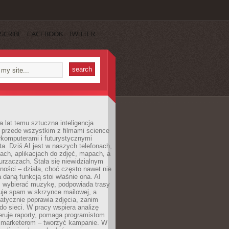
SCRIBE
FACEBOOK
TWITTER
a lat temu sztuczna inteligencja
ę przede wszystkim z filmami science
erkomputerami i futurystycznymi
ta. Dziś AI jest w naszych telefonach,
ach, aplikacjach do zdjęć, mapach, a
rzaczach. Stała się niewidzialnym
ności – działa, choć często nawet nie
 daną funkcją stoi właśnie ona. AI
wybierać muzykę, podpowiada trasy
truje spam w skrzynce mailowej, a
atycznie poprawia zdjęcia, zanim
do sieci. W pracy wspiera analizę
eruje raporty, pomaga programistom
a marketerom – tworzyć kampanie. W