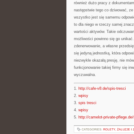
również dużo pracy z dokumentami,
następstwie tego co dziwować, ze 
wszystko jest się samemu odpowi
to dla niego w rzeczy samej znacz
wartości aktywów. Takie odczuwanie
możliwości powinno się go unikać.
zdenerwowanie, a własne przedsięb
się jedyną jednostką, która odpow
niezwykle okazałą presję, nie mówi
funkcjonowanie takiej firmy się in
wyczuwalna.
1.
http://cafe-v8.de/spis-tresci
2.
wpisy
3.
spis tresci
4.
wpisy
5.
http://camelot-private-pflege.de/
CATEGORIES:
ROLETY, ŻALUZJE I