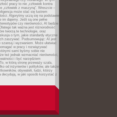
złość pracy to nie „człowiek kontra
le „człowiek z maszyną”. Wreszcie –
eligencja może stać się lustrem
ości. Algorytmy uczą się na podstawie
e im dajemy. Jeśli są one pełne
tereotypów czy nierówności, AI będzie
 Dlatego tak ważna jest różnorodność
óre tworzą te technologie, oraz
skusja o tym, jakie standardy etyczne
ch zaszywać. Podsumowując: AI jest
e szansą i wyzwaniem. Może ułatwiać
pomagać w pracy i rozwiązywać
którymi sami byśmy sobie nie
oże też jednak wzmacniać nierówności,
ywatności i być narzędziem
 To, w którą stronę przeważy szala,
lko od inżynierów i polityków, ale także
tkowników, obywateli, ludzi, którzy
 decydują, w jaki sposób korzystać z