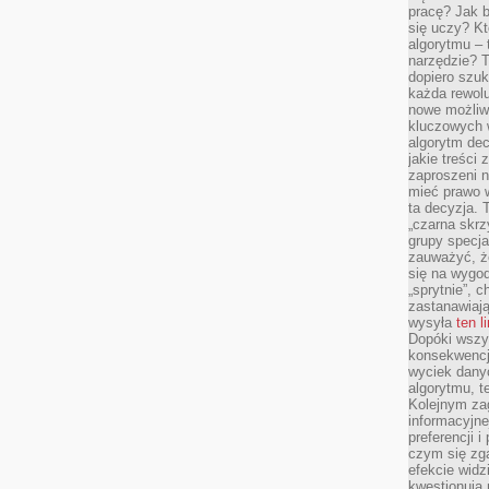
pracę? Jak 
się uczy? Kt
algorytmu –
narzędzie? T
dopiero szuk
każda rewolu
nowe możliw
kluczowych w
algorytm dec
jakie treści
zaproszeni 
mieć prawo w
ta decyzja. 
„czarna skrz
grupy specja
zauważyć, ż
się na wygod
„sprytnie”, 
zastanawiając
wysyła
ten l
Dopóki wszys
konsekwencj
wyciek dany
algorytmu, t
Kolejnym zag
informacyjne
preferencji 
czym się zg
efekcie widz
kwestionują