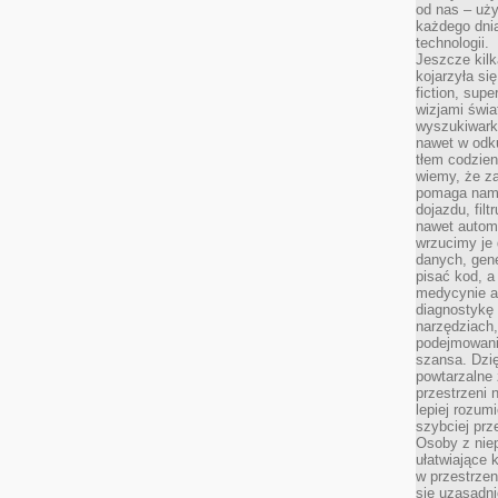
od nas – uży
każdego dnia
technologii.
Jeszcze kilk
kojarzyła si
fiction, sup
wizjami świa
wyszukiwark
nawet w odku
tłem codzien
wiemy, że za
pomaga nam 
dojazdu, fil
nawet autom
wrzucimy je 
danych, gen
pisać kod, 
medycynie an
diagnostykę 
narzędziach
podejmowaniu
szansa. Dzi
powtarzalne 
przestrzeni 
lepiej rozum
szybciej pr
Osoby z nie
ułatwiające 
w przestrzeni
się uzasadni