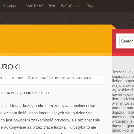
Kategorie
Syn
WyTaGuJcie!
Tagi
Spis Treści
SUB
UROKI
Jeszcze kilk
kojarzyła si
WARSZAWA
LIP - 18 - 2025
MOŻLIWOŚĆ KOMENTOWANIA
ZOSTAŁA
fiction, sup
I
JEJ
wizjami świa
UROKI
wyszukiwark
nie rozwijająca się dziedzina
nawet w odku
tłem codzien
wiemy, że za
 dział, który z każdym okresem zdobywa zupełnie nowe
pomaga nam 
dojazdu, fil
e wzrasta ilość liczba interesujących się tą dziedziną.
nawet autom
 co jest powodem znakomitość przyrody, ale też znacznie
wrzucimy je 
danych, gen
akie wykonywane są przez pracę ludzką. Turystyka to nie
pisać kod, 