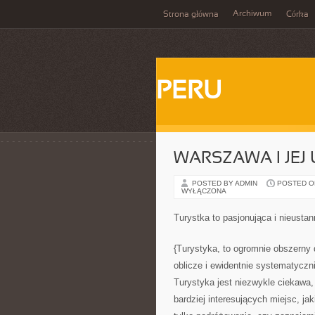
Archiwum
Strona główna
Córka
PERU
WARSZAWA I JEJ 
POSTED BY ADMIN
POSTED ON 
WYŁĄCZONA
Turystka to pasjonująca i nieustan
{Turystyka, to ogromnie obszerny
oblicze i ewidentnie systematyczni
Turystyka jest niezwykle ciekawa,
bardziej interesujących miejsc, j