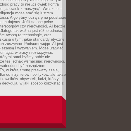
złość pracy to nie „człowiek kontra
le „człowiek z maszyną”. Wreszcie –
eligencja może stać się lustrem
ości. Algorytmy uczą się na podstawie
e im dajemy. Jeśli są one pełne
tereotypów czy nierówności, AI będzie
 Dlatego tak ważna jest różnorodność
óre tworzą te technologie, oraz
skusja o tym, jakie standardy etyczne
ch zaszywać. Podsumowując: AI jest
e szansą i wyzwaniem. Może ułatwiać
pomagać w pracy i rozwiązywać
którymi sami byśmy sobie nie
oże też jednak wzmacniać nierówności,
ywatności i być narzędziem
 To, w którą stronę przeważy szala,
lko od inżynierów i polityków, ale także
tkowników, obywateli, ludzi, którzy
 decydują, w jaki sposób korzystać z