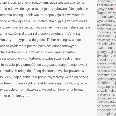
„sprytnie”, 
 się zrobić to z wyprzedzeniem, gdyż zostawiając to na
zastanawiając
 nic odpowiedniego, a to już jest ryzykowne. Niesłychanie
wysyła
ten l
Dopóki wszys
rchomla noclegi, ponieważ to propozycja dla wszystkich
konsekwencj
wyciek dany
godę w niskiej cenie. Te noclegi znajdują się w nadzwyczaj
algorytmu, t
nie gdzie można spędzić niezmiernie mile czas, relaksując się
Kolejnym zag
informacyjne
dzin z dziećmi, dla par i dla osób samotnych. Ceny są
preferencji 
zku z tym przypadną do gustu. Dobór noclegów w tym
czym się zg
efekcie widz
y, można wybierać z pośród pokojów jednoosobowych,
kwestionują
polaryzacji 
teroosobowych, a również studiów i apartamentów
Świadome ko
 są wygodne i komfortowe, a zwłaszcza niesłychanie
źródeł inform
kiedykolwiek
 to czysta przyjemność, co zaręczają usatysfakcjonowani
Możliwość g
kuje żadnych udogodnień, są doskonale wyekwipowane w
nagrań audio
odróżnić pra
ty. Żeby zająć sobie taki pobyt, wystarczy wejść na stronę
wykorzystyw
dezinformacj
ęki temu można szybko i efektywnie zająć pobyt, spytać o
mogą np. pr
óry za pobyt. To nadzwyczaj wygodna i konkretna forma
straciły, lu
historyczne.
mało osób korzysta.
dobre, ani zł
wykorzystam
na rynek pra
mogą zostać
które opiera