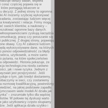
alizuje obrazy badań, wspiera
i coraz częściej pojawia się w
, które pomagają lekarzom w
 decyzji. Z jednej strony to ogromna
ęki AI możemy szybciej wykonywać
zadania, zostawiając ludziom więcej
na kreatywność i relacje. Firmy mogą
ieć swoich klientów, a naukowcy –
zeszukiwać ogromne bazy danych.
pełnosprawnościami zyskują narzędzia
komunikację, pracę czy poruszanie się
 publicznej. Z drugiej strony, pojawiają
one obawy. Czy AI zabierze ludziom
będą wykorzystywane dane, na których
o ponosi odpowiedzialność za błędy
 twórca, użytkownik, a może samo
o pytania, na które społeczeństwo
a odpowiedzi. Historia pokazuje, że
cja technologiczna niosła zarówno
ości, jak i nowe ryzyka. Jednym z
yzwań jest przejrzystość. Jeśli
yduje o tym, jaki kredyt dostaniemy,
 zobaczymy w sieci, czy zostaniemy
na rozmowę kwalifikacyjną, powinniśmy
iedzieć, na jakiej podstawie zapadła
Tymczasem wiele modeli AI działa jak
ynka” – zrozumiałe tylko dla wąskiej
listów. W połowie tej dyskusji warto
e jako użytkownicy często skupiamy
zie. Jeśli aplikacja działa szybko i