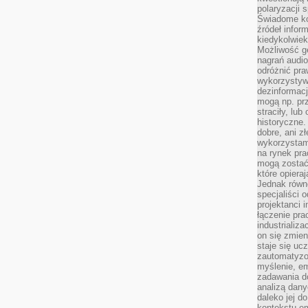
polaryzacji 
Świadome ko
źródeł inform
kiedykolwiek
Możliwość g
nagrań audio
odróżnić pra
wykorzystyw
dezinformacj
mogą np. pr
straciły, lu
historyczne.
dobre, ani zł
wykorzystam
na rynek pra
mogą zostać
które opiera
Jednak równ
specjaliści 
projektanci 
łączenie pra
industrializa
on się zmien
staje się ucz
zautomatyzo
myślenie, em
zadawania do
analizą dany
daleko jej d
kontekstu e