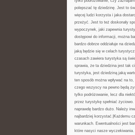
tylko podróżowanie, czy zaznajamia
polepszać tę dziedzinę. Jest to ś
więcej ludzi korzysta i jaka dost
przeżyć. Jest to też doskonały s
wypoczynek, jaki zapewnia turyst
dostępowi do informacji, można ba
bardzo dobrze oddziałuje na dziedz
jaką będzie się w celach turystyc
czasach zawiera turystyka są świe
sprawia, że ta dziedzina jest tak 
turystyka, jest dziedziną jaką wa
ten sposób można wpływać na to, a
czego wszyscy na pewno będą zysk
tylko podróżowanie, lecz dla niekt
przez turystykę spełniać życiowo.
naprawdę bardzo dużo. Należy inwe
najbardziej korzystać.|Każdemu 
warunkach. Ewentualności jest bar
które nasyci nasze wyczekiwania. 