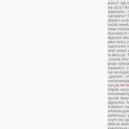
pracę? Jak 
się uczy? Kt
algorytmu –
narzędzie? T
dopiero szuk
każda rewolu
nowe możliw
kluczowych w
algorytm dec
jakie treści
zaproszeni 
mieć prawo w
ta decyzja. 
„czarna skrz
grupy specja
zauważyć, ż
się na wygod
„sprytnie”, 
zastanawiając
wysyła
ten l
Dopóki wszys
konsekwencj
wyciek dany
algorytmu, t
Kolejnym zag
informacyjne
preferencji 
czym się zg
efekcie widz
kwestionują