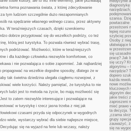
nie sobie kultury, ale to też inne elementy, jakie pozwalają
medycynie an
diagnostykę 
wietna forma poznawania świata, z której zdecydowanie
narzędziach
podejmowaniu
arcza tym ludziom szczególnie dużo niezapomnianych
szansa. Dzi
posób na spędzanie własnego wolnego czasu, przez aktywny
powtarzalne 
przestrzeni 
yka. W teraźniejszych czasach, dzięki szerokiemu
lepiej rozum
rdzo dobrze przygotować się do wszelkich podróży, co też
szybciej pr
Osoby z nie
inę, którą jest turystyka. To pozwala również wybrać trasę,
ułatwiające 
w przestrzeni
znych podróżować. Możliwości, które w teraźniejszych
się uzasadni
tne i dla każdego człowieka niezwykle komfortowe, co
pracę? Jak 
się uczy? Kt
ciekawa i nie pozwalająca o sobie zapomnieć. Jak najbardziej
algorytmu –
rto propagować na wszelkie dogodne sposoby, dlatego że w
narzędzie? T
dopiero szuk
by tak świetna dziedzina ulegała ciągłemu rozwojowi, z
każda rewolu
nowe możliw
iwać wiele korzyści. Należy pamiętać, że turystyka to nie
kluczowych w
órych ludzi jest to metoda na życie, bo mają możliwość się
algorytm dec
jakie treści
 Jest to zatem niezwykle interesujące i pozwalające na
zaproszeni 
stować w turystykę i rzecz jasna trzeba z niej jak
mieć prawo w
ta decyzja. 
człowiekowi czasami przyda się odpoczynek w wygodnych
„czarna skrz
grupy specja
dzo wiele, wystarczy wybrać dla siebie najlepsze miejsce,
zauważyć, ż
Decydując się na wyjazd na ferie lub wczasy, należy
się na wygod