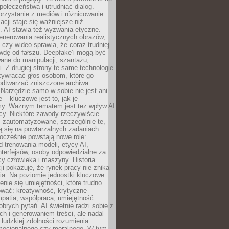
społeczeństwa i utrudniać dialog.
rzystanie z mediów i różnicowanie
acji staje się ważniejsze niż
. AI stawia też wyzwania etyczne.
enerowania realistycznych obrazów,
 czy wideo sprawia, że coraz trudniej
wdę od fałszu. Deepfake’i mogą być
ane do manipulacji, szantażu,
i. Z drugiej strony te same technologie
zywracać głos osobom, które go
b odtwarzać zniszczone archiwa
 Narzędzie samo w sobie nie jest ani
e – kluczowe jest to, jak je
y. Ważnym tematem jest też wpływ AI
cy. Niektóre zawody rzeczywiście
 zautomatyzowane, szczególnie te,
ją się na powtarzalnych zadaniach.
ocześnie powstają nowe role:
od trenowania modeli, etycy AI,
interfejsów, osoby odpowiedzialne za
cy człowieka i maszyny. Historia
cji pokazuje, że rynek pracy nie znika –
ia. Na poziomie jednostki kluczowe
enie się umiejętności, które trudno
wać: kreatywność, krytyczne
patia, współpraca, umiejętność
brych pytań. AI świetnie radzi sobie z
ch i generowaniem treści, ale nadal
o ludzkiej zdolności rozumienia
mocjonalnego czy moralnego. W tym