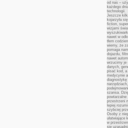
od nas – uży
każdego dnia
technologii.
Jeszcze kilk
kojarzyła si
fiction, sup
wizjami świa
wyszukiwark
nawet w odku
tłem codzien
wiemy, że za
pomaga nam 
dojazdu, fil
nawet autom
wrzucimy je 
danych, gen
pisać kod, 
medycynie an
diagnostykę 
narzędziach
podejmowaniu
szansa. Dzi
powtarzalne 
przestrzeni 
lepiej rozum
szybciej pr
Osoby z nie
ułatwiające 
w przestrzeni
się uzasadni