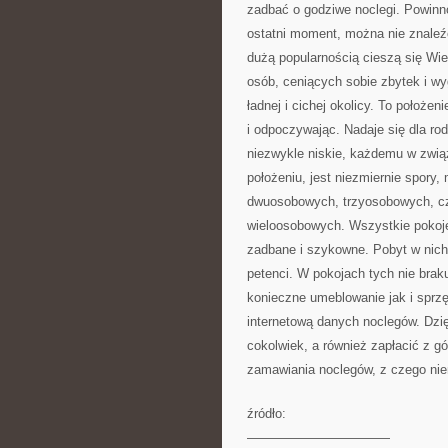
zadbać o godziwe noclegi. Powinno
ostatni moment, można nie znaleźć
dużą popularnością cieszą się Wie
osób, ceniących sobie zbytek i wy
ładnej i cichej okolicy. To położe
i odpoczywając. Nadaje się dla ro
niezwykle niskie, każdemu w zwią
położeniu, jest niezmiernie spor
dwuosobowych, trzyosobowych, cz
wieloosobowych. Wszystkie pokoje
zadbane i szykowne. Pobyt w nich
petenci. W pokojach tych nie bra
konieczne umeblowanie jak i sprzę
internetową danych noclegów. Dzi
cokolwiek, a również zapłacić z g
zamawiania noclegów, z czego nie
źródło:
———————————