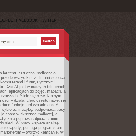
SCRIBE
FACEBOOK
TWITTER
a lat temu sztuczna inteligencja
ę przede wszystkim z filmami science
erkomputerami i futurystycznymi
ta. Dziś AI jest w naszych telefonach,
ach, aplikacjach do zdjęć, mapach, a
rzaczach. Stała się niewidzialnym
ności – działa, choć często nawet nie
 daną funkcją stoi właśnie ona. AI
wybierać muzykę, podpowiada trasy
truje spam w skrzynce mailowej, a
atycznie poprawia zdjęcia, zanim
do sieci. W pracy wspiera analizę
eruje raporty, pomaga programistom
a marketerom – tworzyć kampanie. W