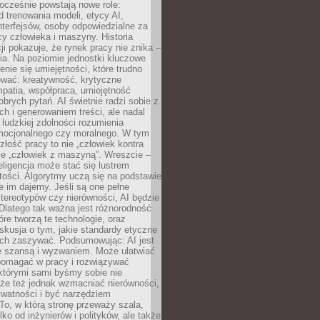
ocześnie powstają nowe role:
od trenowania modeli, etycy AI,
interfejsów, osoby odpowiedzialne za
cy człowieka i maszyny. Historia
cji pokazuje, że rynek pracy nie znika –
ia. Na poziomie jednostki kluczowe
enie się umiejętności, które trudno
wać: kreatywność, krytyczne
patia, współpraca, umiejętność
brych pytań. AI świetnie radzi sobie z
ch i generowaniem treści, ale nadal
o ludzkiej zdolności rozumienia
mocjonalnego czy moralnego. W tym
złość pracy to nie „człowiek kontra
le „człowiek z maszyną”. Wreszcie –
eligencja może stać się lustrem
ości. Algorytmy uczą się na podstawie
e im dajemy. Jeśli są one pełne
tereotypów czy nierówności, AI będzie
 Dlatego tak ważna jest różnorodność
óre tworzą te technologie, oraz
skusja o tym, jakie standardy etyczne
ch zaszywać. Podsumowując: AI jest
e szansą i wyzwaniem. Może ułatwiać
pomagać w pracy i rozwiązywać
którymi sami byśmy sobie nie
oże też jednak wzmacniać nierówności,
ywatności i być narzędziem
 To, w którą stronę przeważy szala,
lko od inżynierów i polityków, ale także