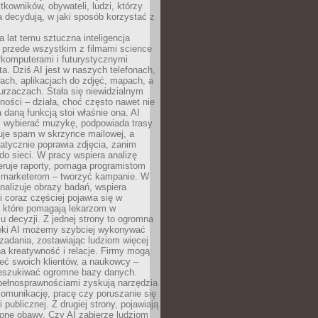
tkowników, obywateli, ludzi, którzy
 decydują, w jaki sposób korzystać z
a lat temu sztuczna inteligencja
ę przede wszystkim z filmami science
erkomputerami i futurystycznymi
ta. Dziś AI jest w naszych telefonach,
ach, aplikacjach do zdjęć, mapach, a
rzaczach. Stała się niewidzialnym
ności – działa, choć często nawet nie
 daną funkcją stoi właśnie ona. AI
wybierać muzykę, podpowiada trasy
truje spam w skrzynce mailowej, a
atycznie poprawia zdjęcia, zanim
do sieci. W pracy wspiera analizę
eruje raporty, pomaga programistom
a marketerom – tworzyć kampanie. W
alizuje obrazy badań, wspiera
i coraz częściej pojawia się w
, które pomagają lekarzom w
 decyzji. Z jednej strony to ogromna
ęki AI możemy szybciej wykonywać
zadania, zostawiając ludziom więcej
na kreatywność i relacje. Firmy mogą
ieć swoich klientów, a naukowcy –
zeszukiwać ogromne bazy danych.
pełnosprawnościami zyskują narzędzia
komunikację, pracę czy poruszanie się
 publicznej. Z drugiej strony, pojawiają
one obawy. Czy AI zabierze ludziom