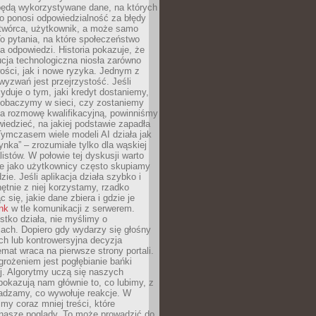
będą wykorzystywane dane, na których
o ponosi odpowiedzialność za błędy
 twórca, użytkownik, a może samo
o pytania, na które społeczeństwo
a odpowiedzi. Historia pokazuje, że
cja technologiczna niosła zarówno
ości, jak i nowe ryzyka. Jednym z
yzwań jest przejrzystość. Jeśli
yduje o tym, jaki kredyt dostaniemy,
 zobaczymy w sieci, czy zostaniemy
na rozmowę kwalifikacyjną, powinniśmy
iedzieć, na jakiej podstawie zapadła
Tymczasem wiele modeli AI działa jak
ynka” – zrozumiałe tylko dla wąskiej
listów. W połowie tej dyskusji warto
e jako użytkownicy często skupiamy
zie. Jeśli aplikacja działa szybko i
chętnie z niej korzystamy, rzadko
 się, jakie dane zbiera i gdzie je
ink
w tle komunikacji z serwerem.
tko działa, nie myślimy o
ach. Dopiero gdy wydarzy się głośny
ch lub kontrowersyjna decyzja
emat wraca na pierwsze strony portali.
rożeniem jest pogłębianie bańki
j. Algorytmy uczą się naszych
i pokazują nam głównie to, co lubimy, z
adzamy, co wywołuje reakcje. W
imy coraz mniej treści, które
 nasze poglądy. To może prowadzić do