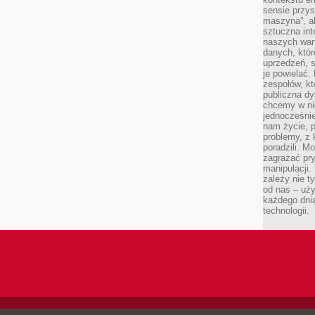
sensie przys
maszyna”, a
sztuczna int
naszych wart
danych, któr
uprzedzeń, s
je powielać.
zespołów, kt
publiczna dy
chcemy w ni
jednocześni
nam życie, 
problemy, z 
poradzili. M
zagrażać pr
manipulacji.
zależy nie ty
od nas – uży
każdego dnia
technologii.