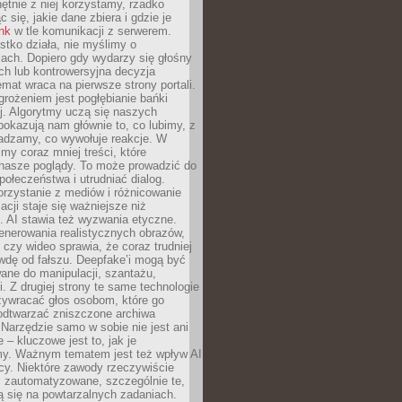
chętnie z niej korzystamy, rzadko
 się, jakie dane zbiera i gdzie je
ink
w tle komunikacji z serwerem.
tko działa, nie myślimy o
ach. Dopiero gdy wydarzy się głośny
ch lub kontrowersyjna decyzja
emat wraca na pierwsze strony portali.
rożeniem jest pogłębianie bańki
j. Algorytmy uczą się naszych
i pokazują nam głównie to, co lubimy, z
adzamy, co wywołuje reakcje. W
imy coraz mniej treści, które
 nasze poglądy. To może prowadzić do
społeczeństwa i utrudniać dialog.
rzystanie z mediów i różnicowanie
acji staje się ważniejsze niż
. AI stawia też wyzwania etyczne.
enerowania realistycznych obrazów,
 czy wideo sprawia, że coraz trudniej
wdę od fałszu. Deepfake’i mogą być
ane do manipulacji, szantażu,
i. Z drugiej strony te same technologie
zywracać głos osobom, które go
b odtwarzać zniszczone archiwa
 Narzędzie samo w sobie nie jest ani
e – kluczowe jest to, jak je
y. Ważnym tematem jest też wpływ AI
cy. Niektóre zawody rzeczywiście
 zautomatyzowane, szczególnie te,
ją się na powtarzalnych zadaniach.