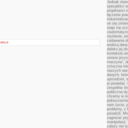
Jednak równ
specjaliści 
projektanci 
łączenie pra
industrializa
on się zmien
staje się ucz
zautomatyzo
myślenie, em
zadawania do
IWALE
analizą dany
daleko jej d
kontekstu e
sensie przys
maszyna”, a
sztuczna int
naszych wart
danych, któr
uprzedzeń, s
je powielać.
zespołów, kt
publiczna dy
chcemy w ni
jednocześni
nam życie, 
problemy, z 
poradzili. M
zagrażać pr
manipulacji.
zależy nie ty