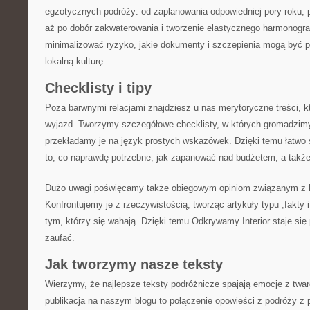
egzotycznych podróży: od zaplanowania odpowiedniej pory roku, p
aż po dobór zakwaterowania i tworzenie elastycznego harmonogram
minimalizować ryzyko, jakie dokumenty i szczepienia mogą być 
lokalną kulturę.
Checklisty i tipy
Poza barwnymi relacjami znajdziesz u nas merytoryczne treści, 
wyjazd. Tworzymy szczegółowe checklisty, w których gromadzimy
przekładamy je na język prostych wskazówek. Dzięki temu łatwo s
to, co naprawdę potrzebne, jak zapanować nad budżetem, a takż
Dużo uwagi poświęcamy także obiegowym opiniom związanym z k
Konfrontujemy je z rzeczywistością, tworząc artykuły typu „fakty i
tym, którzy się wahają. Dzięki temu Odkrywamy Interior staje si
zaufać.
Jak tworzymy nasze teksty
Wierzymy, że najlepsze teksty podróżnicze spajają emocje z twa
publikacja na naszym blogu to połączenie opowieści z podróży z