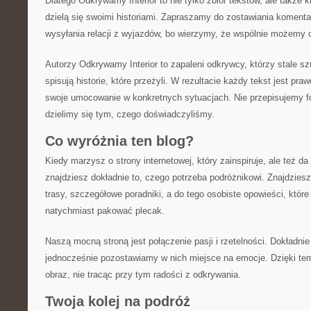
Dlatego Odkrywamy Interior to nie tylko zbiór tekstów, ale także k
dzielą się swoimi historiami. Zapraszamy do zostawiania komenta
wysyłania relacji z wyjazdów, bo wierzymy, że wspólnie możemy o
Autorzy Odkrywamy Interior to zapaleni odkrywcy, którzy stale szu
spisują historie, które przeżyli. W rezultacie każdy tekst jest pr
swoje umocowanie w konkretnych sytuacjach. Nie przepisujemy 
dzielimy się tym, czego doświadczyliśmy.
Co wyróżnia ten blog?
Kiedy marzysz o strony internetowej, który zainspiruje, ale też da
znajdziesz dokładnie to, czego potrzeba podróżnikowi. Znajdzie
trasy, szczegółowe poradniki, a do tego osobiste opowieści, które
natychmiast pakować plecak.
Naszą mocną stroną jest połączenie pasji i rzetelności. Dokładni
jednocześnie pozostawiamy w nich miejsce na emocje. Dzięki tem
obraz, nie tracąc przy tym radości z odkrywania.
Twoja kolej na podróż