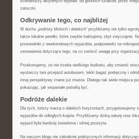
scenariuszy aktywnych wypraw: od górskich szlaków, przez miejsk
zatoczki.
Odkrywanie tego, co najbliżej
W duchu „podróży bliskich i dalekich” przybliżamy nie tylko egzot
także lokalne perełki, które zwykle traktujemy zbyt zwyczajnie. N
przewodniki z weekendowych wyjazdów, podpowiedzi na mikropodr
zestawienia dotyczące tego, na co zwrócić uwagę przy organizacji
Przekonujemy, że nie trzeba wielkiego budżetu, aby zmienić oto
wystarczy tani przejazd autobusem, lekki bagaż podręczny i odro
innej perspektywy znane już miasta. Dlatego tak wiele miejsca p
pokazując, jak wspaniałe potrafią być.
Podróże dalekie
Dla tych, którzy marzą o dalekich horyzontach, przygotowujemy 
wyjazdów do odległych krajów. Przybliżamy dziką naturę oraz lo
wyjazd była bardziej świadoma i silniej przeżyta.
Na naszym blogu nie zabraknie praktycznych informacji dotyczą