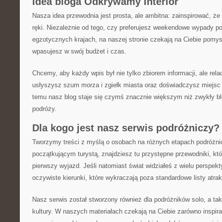
Idea bloga Odkrywamy Interior
Nasza idea przewodnia jest prosta, ale ambitna: zainspirować, że 
ręki. Niezależnie od tego, czy preferujesz weekendowe wypady po
egzotycznych krajach, na naszej stronie czekają na Ciebie pomysł
wpasujesz w swój budżet i czas.
Chcemy, aby każdy wpis był nie tylko zbiorem informacji, ale relac
usłyszysz szum morza i zgiełk miasta oraz doświadczysz miejsc 
temu nasz blog staje się czymś znacznie większym niż zwykły bl
podróży.
Dla kogo jest nasz serwis podróżniczy?
Tworzymy treści z myślą o osobach na różnych etapach podróżnicz
początkującym turystą, znajdziesz tu przystępne przewodniki, k
pierwszy wyjazd. Jeśli natomiast świat widziałeś z wielu perspekt
oczywiste kierunki, które wykraczają poza standardowe listy atrakc
Nasz serwis został stworzony również dla podróżników solo, a takż
kultury. W naszych materiałach czekają na Ciebie zarówno inspiracj