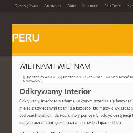
Archiwum
Kategorie
Sy
Strona główna
Córka
Spis Treści
PERU
WIETNAM I WIETNAM
POSTED BY ADMIN
POSTED ON LIS - 20 - 2025
MOŻLIWOŚĆ 
WYŁĄCZONA
Odkrywamy Interior
Odkrywamy Interior to platforma, w którym przenika się fascyn
miejsc z użytecznymi tipami dla każdego, kto marzy o wyjazdach
podróżach bliskich i dalekich, który pomoże Ci odkryć destynacji
cichych przestrzeni, gdzie można naprawdę złapać oddech.