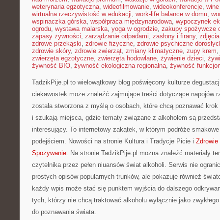
weterynaria egzotyczna
,
wideofilmowanie
,
wideokonferencje
,
wine
wirtualna rzeczywistość w edukacji
,
work-life balance w domu
,
wo
wspinaczka górska
,
współpraca międzynarodowa
,
wypoczynek ek
ogrodu
,
wystawa malarska
,
yoga w ogrodzie
,
zakupy spożywcze o
zapasy żywności
,
zarządzanie odpadami
,
zasłony i firany
,
zdjęci
zdrowe przekąski
,
zdrowie fizyczne
,
zdrowie psychiczne dorosłyc
zdrowie skóry
,
zdrowie zwierząt
,
zmiany klimatyczne
,
zupy krem
zwierzęta egzotyczne
,
zwierzęta hodowlane
,
żywienie dzieci
,
żyw
żywność BIO
,
żywność ekologiczna regionalna
,
żywność funkcjo
TadzikPije.pl to wielowątkowy blog poświęcony kulturze degustacj
ciekawostek może znaleźć zajmujące treści dotyczące napojów r
została stworzona z myślą o osobach, które chcą poznawać krok
i szukają miejsca, gdzie tematy związane z alkoholem są przeds
interesujący. To internetowy zakątek, w którym podróże smakowe
podejściem. Nowości na stronie Kultura i Tradycje Picie i
Zdrowie 
Spożywanie
. Na stronie TadzikPije.pl można znaleźć materiały t
czytelnika przez pełen niuansów świat alkoholi. Serwis nie ograni
prostych opisów popularnych trunków, ale pokazuje również świat
każdy wpis może stać się punktem wyjścia do dalszego odkrywani
tych, którzy nie chcą traktować alkoholu wyłącznie jako zwykłego 
do poznawania świata.