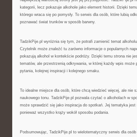
kategorii, lecz pokazuje alkohole jako element historii. Dzięki t
którego wraca się po pomysły. To serwis dla osób, które lubią od
poznawać świat trunków w sposób barwny.
TadzikPije.pl wyróżnia się tym, że potrafi zamienić temat alkoholu
Czytelnik może znaleźć tu zarówno informacje o popularnych napoj
pokazują alkohol w kontekście podróży. Dzięki temu strona nie je
tematów, ale przestrzenią odkrywania, w której każdy wpis może 
pytania, kolejnej inspiracji i kolejnego smaku.
To idealne miejsce dla osób, które chcą wiedzieć więcej, ale nie 
naukowego tonu. TadzikPije.pl pozwala czytać o alkoholach w sp
może sprawdzić się jako inspiracja do spotkań. Jej tematyka jest 
ponieważ wszystko krąży wokół sposobu podania.
Podsumowując, TadzikPije.pl to wielotematyczny serwis dla osó