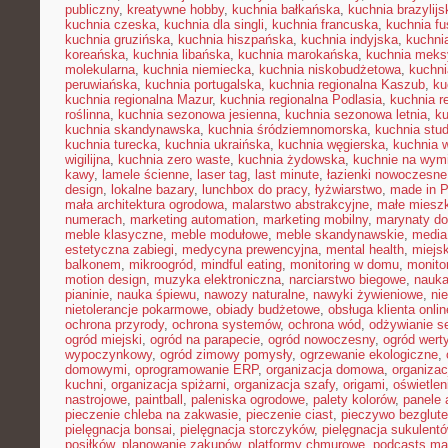
publiczny
,
kreatywne hobby
,
kuchnia bałkańska
,
kuchnia brazylijs
kuchnia czeska
,
kuchnia dla singli
,
kuchnia francuska
,
kuchnia fu
kuchnia gruzińska
,
kuchnia hiszpańska
,
kuchnia indyjska
,
kuchni
koreańska
,
kuchnia libańska
,
kuchnia marokańska
,
kuchnia mek
molekularna
,
kuchnia niemiecka
,
kuchnia niskobudżetowa
,
kuchni
peruwiańska
,
kuchnia portugalska
,
kuchnia regionalna Kaszub
,
ku
kuchnia regionalna Mazur
,
kuchnia regionalna Podlasia
,
kuchnia r
roślinna
,
kuchnia sezonowa jesienna
,
kuchnia sezonowa letnia
,
k
kuchnia skandynawska
,
kuchnia śródziemnomorska
,
kuchnia stu
kuchnia turecka
,
kuchnia ukraińska
,
kuchnia węgierska
,
kuchnia 
wigilijna
,
kuchnia zero waste
,
kuchnia żydowska
,
kuchnie na wymi
kawy
,
lamele ścienne
,
laser tag
,
last minute
,
łazienki nowoczesne
design
,
lokalne bazary
,
lunchbox do pracy
,
łyżwiarstwo
,
made in P
mała architektura ogrodowa
,
malarstwo abstrakcyjne
,
małe miesz
numerach
,
marketing automation
,
marketing mobilny
,
marynaty d
meble klasyczne
,
meble modułowe
,
meble skandynawskie
,
media
estetyczna zabiegi
,
medycyna prewencyjna
,
mental health
,
miejsk
balkonem
,
mikroogród
,
mindful eating
,
monitoring w domu
,
monito
motion design
,
muzyka elektroniczna
,
narciarstwo biegowe
,
nauka
pianinie
,
nauka śpiewu
,
nawozy naturalne
,
nawyki żywieniowe
,
ni
nietolerancje pokarmowe
,
obiady budżetowe
,
obsługa klienta onlin
ochrona przyrody
,
ochrona systemów
,
ochrona wód
,
odżywianie s
ogród miejski
,
ogród na parapecie
,
ogród nowoczesny
,
ogród wert
wypoczynkowy
,
ogród zimowy pomysły
,
ogrzewanie ekologiczne
,
domowymi
,
oprogramowanie ERP
,
organizacja domowa
,
organizac
kuchni
,
organizacja spiżarni
,
organizacja szafy
,
origami
,
oświetle
nastrojowe
,
paintball
,
paleniska ogrodowe
,
palety kolorów
,
panele 
pieczenie chleba na zakwasie
,
pieczenie ciast
,
pieczywo bezglut
pielęgnacja bonsai
,
pielęgnacja storczyków
,
pielęgnacja sukulent
posiłków
,
planowanie zakupów
,
platformy chmurowe
,
podcasts ma