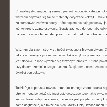
Charakterystyczną cechą serwisu jest różnorodność kategorii. O
warzeniu pojawiają się także materiały dotyczące koktajli. Dzięki
zainteresować zarówno osoby, które dopiero poznają podstawy, jak
już konkretne zainteresowania. Serwis zachęca do tego, aby odk
patrzeć na alkohole nie tylko przez pryzmat marki, lecz także prz
Ważnym obszarem strony są treści związane z browarnictwem. Cz
teksty omawiające proces warzenia. Takie artykuły pomagają zro
jest słodowe, a inne wyróżnia się złożonym profilem. Strona pok
przykładem rzemieślniczego kunsztu. Dzięki temu nawet znane 
świeżej perspektywy.
TadzikPije.pl porusza również temat kulinarnego zastosowania n
stronie mogą pojawiać się inspiracje dotyczące tego, jakie piwo, w
serów. Takie podejście sprawia, że serwis jest przydatny nie tylk
samą degustacją, ale także dla tych, którzy lubią układać menu. 