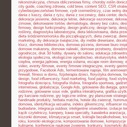
rekonstrukcyjna
,
chmura obliczeniowa firmy
,
choroby roślin doni
city guide
,
coaching zdrowia
,
cold brew
,
content SEO
,
CSR strate
cyberbezpieczeństwo firmowe
,
cydr rzemieślniczy
,
czas wolny do
dania z kaszy
,
dania z ryżu
,
dania z soczewicy
,
data center
,
declu
dekoracje jesienne
,
dekoracje letnie
,
dekoracje sezonowe
,
dekora
zimowe
,
dekorowanie tortów
,
dermatologia
,
desery bez cukru
,
des
firmowy
,
design funkcjonalny
,
design graficzny
,
design lamp
,
desi
roślinny
,
diagnostyka laboratoryjna
,
dieta lekkostrawna
,
dieta prz
dieta śródziemnomorska dla początkujących
,
dieta zwierząt
,
diet
marketing
,
diy dekoracje świąteczne
,
diy meble drewniane
,
docelo
klucz
,
domowa biblioteczka
,
domowa pizzeria
,
domowe biuro inspi
domowe makarony
,
domowe nalewki
,
domowe przetwory
,
doradzt
ogrodnicze
,
druk 3d hobby
,
dywany do salonu
,
edukacja zdrowotn
ekologia społeczna
,
ekologiczne ogrodnictwo
,
ekoturystyka
,
elekt
cieplna
,
energia jądrowa
,
energia solarna
,
escape room domowy
,
video
,
eventy filmowe
,
eventy firmowe integracyjne
,
eventy gastr
przygodowe
,
Facebook Ads
,
fermentowane napoje
,
film animowan
firewall
,
fitness w domu
,
fizjoterapia dzieci
,
florystyka domowa
,
fo
design
,
food influencerzy
,
food marketing
,
food pairing
,
food stylin
fotografia dziecięca
,
fotografia ślubna
,
fotografia sportowa
,
gadżet
internetowa
,
globalizacja
,
Google Ads
,
gotowanie dla dwojga
,
goto
rodzinne
,
gotowanie sous vide
,
grafika interaktywna
,
grafika użyt
gry karciane rodzinne
,
gry logiczne online
,
gry planszowe strategi
handmade produkty
,
herbata matcha
,
hotele dla zwierząt
,
hummus
domowa
,
identyfikacja wizualna
,
indeks glikemiczny
,
influencer m
budowlane
,
integracja outdoor
,
inteligentne oświetlenie
,
izolacje t
kącik czytelniczy
,
kampery
,
kawa specialty
,
kawalerka aranżacja
kiszonki domowe
,
klimatyzacja smart
,
koktajle bezalkoholowe
,
ko
roku
,
kominki ekologiczne
,
kompostowanie domowe
,
kompozycje 
kulinarne
,
konferencje naukowe żywienie
,
konkursy
,
kosmetyki dla