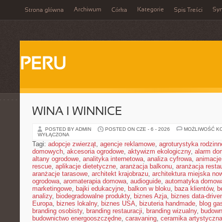
Archiwum
Kategorie
Sy
Strona główna
Córka
Spis Treści
PERU
WINA I WINNICE
POSTED BY ADMIN
POSTED ON CZE - 6 - 2026
MOŻLIWOŚĆ K
WYŁĄCZONA
Tagi:
adopcje zwierząt
,
agencje reklamowe
,
agroturystyka rodzinn
domowych
,
akcesoria ogrodowe
,
aktywizm ekologiczny
,
alarm d
altany ogrodowe
,
analityka internetowa
,
analiza cyfrowa
,
animacje
rescue
,
aplikacje dietetyczne
,
aranżacja balkonu
,
aranżacja restau
aranżacje tarasowe
,
architekt krajobrazu
,
architektura miejska n
ogrodowa
,
aromaterapia domowa
,
audioguide
,
automatyka domow
marketingowe
,
bajki edukacyjne
,
balkon w bloku
,
baza klientów
,
b
analizy
,
biodegradowalne produkty
,
biznes Azja
,
biznes data-drive
Europa
,
biznes lokalny
,
biznes USA
,
bizuteria handmade
,
blog ga
branding osobisty
,
branding restauracji
,
branding wizualny
,
budown
budownictwo energooszczędne
,
caravaning
,
ceramika artystyczn