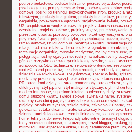
podróże budżetowe
,
podróże kulinarne
,
podróże objazdowe
,
podró
psychologiczna
,
pompy ciepła w domu
,
porównywarka lotów
,
portf
domowe
,
posiłki po treningu
,
pozycjonowanie stron
,
produkcja mu
telewizyjna
,
produkty bez glutenu
,
produkty bez laktozy
,
produkty 
wegańskie
,
projektowanie ogrodzeń
,
projektowanie światła
,
projek
UX
,
projektowanie wnętrz biurowych
,
projekty domów nowoczesn
wertykalne
,
projekty parkowe
,
projekty wnętrz
,
przechowywanie
,
p
przestrzeń otwarta
,
przetwory owocowe
,
przetwory warzywne
,
prz
przyprawy świata
,
psy profilaktyka
,
psychoterapia
,
puzzle
,
quizy
,
ramen domowy
,
ravioli domowe
,
recenzje kawiarni
,
rehabilitacja 
relacje medialne
,
relaks w domu
,
relaks w ogrodzie
,
remarketing
,
restauracje wegańskie
,
robotyka medyczna
,
rośliny cieniolubne
,
r
pielęgnacja
,
rośliny egzotyczne
,
rośliny na balkon
,
rośliny oczysz
górskie
,
rozrywka domowa
,
rynek lokalny
,
rzeźba
,
sałatki sezono
scrapbooking
,
SEO techniczne
,
serowarstwo domowe
,
sezonowe
sieć 5G
,
skład produktów
,
składanie modeli
,
smart budynki
,
smart
śniadania wysokobiałkowe
,
sosy domowe
,
spacer w lesie
,
spiżar
medyczny przenośny
,
sprzęt telekonferencyjny
,
sterowanie głose
PR
,
street food azjatycki
,
street photography
,
strefa relaksu
,
styl 
eklektyczny
,
styl japandi
,
styl maksymalistyczny
,
styl mid-centur
modern farmhouse
,
superfood lokalne
,
suplementy diety
,
surowce 
domu
,
suszone kwiaty
,
świece sojowe
,
święta kulinarne
,
systemy
systemy nawadniające
,
systemy zabezpieczeń domowych
,
szkodn
projekty
,
szkoła muzyczna
,
szkoła tańca
,
szkolenia kulinarne
,
szk
gotowania
,
sztuka uliczna murale
,
sztuka użytkowa domowa
,
tan
ścienne
,
targi śniadaniowe
,
team building event
,
technologia med
home
,
tekstylia domowe
,
teleporady zdrowotne
,
telepsychologia
,
testy medyczne domowe
,
tofu przepisy
,
travel blogger
,
trekking
,
u
mikroliści
,
user experience online
,
usługi cateringowe premium
,
w
nad morzem
,
wakacje premium
,
wakacje w górach
,
wakacje w Po