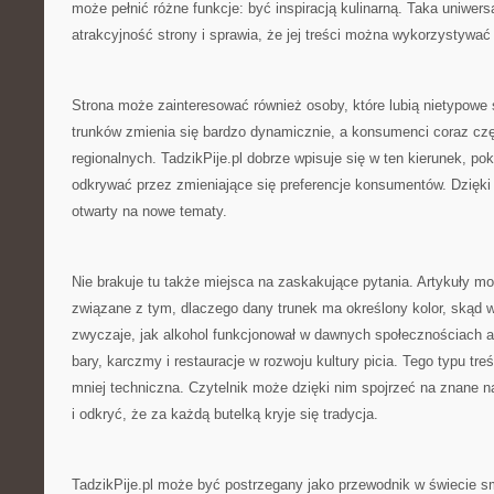
może pełnić różne funkcje: być inspiracją kulinarną. Taka uniwer
atrakcyjność strony i sprawia, że jej treści można wykorzystywać
Strona może zainteresować również osoby, które lubią nietypowe
trunków zmienia się bardzo dynamicznie, a konsumenci coraz czę
regionalnych. TadzikPije.pl dobrze wpisuje się w ten kierunek, p
odkrywać przez zmieniające się preferencje konsumentów. Dzięki
otwarty na nowe tematy.
Nie brakuje tu także miejsca na zaskakujące pytania. Artykuły m
związane z tym, dlaczego dany trunek ma określony kolor, skąd w
zwyczaje, jak alkohol funkcjonował w dawnych społecznościach a
bary, karczmy i restauracje w rozwoju kultury picia. Tego typu treś
mniej techniczna. Czytelnik może dzięki nim spojrzeć na znane n
i odkryć, że za każdą butelką kryje się tradycja.
TadzikPije.pl może być postrzegany jako przewodnik w świecie 