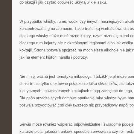
do okazji i jak czytać opowieść ukrytą w kieliszku.
W przypadku whisky, rumu, wódki czy innych mocniejszych alkoh
koncentrować się na aromacie. Takie treści są wartościowe dla os
dlaczego whisky może mieć różne kolory, czym różni się blend o
dlaczego rum kojarzy się z określonymi regionami albo jak wódka
koktajli. Strona pozwala spojrzeć na mocniejsze alkohole nie jak n
jak na element historii handlu i podróży.
Nie mniej ważna jest tematyka miksologii. TadzikPije.pl może p
drinki to nie tylko efektowne połączenie kilku składników, ale tak
klasycznych i nowoczesnych koktajlach mogą zachęcać do tego, 
Dla osób urządzających domowe spotkania taka wiedza bywa bar
pozwala przygotować coś ciekawszego niż przypadkowy napój p
Serwis może również wspierać odpowiedzialne i świadome podejśc
kulturze picia, jakości trunków, sposobie serwowania czy roli resta