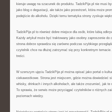
kieruje uwagę na szacunek do produktu. TadzikPije.pl nie musi b
jako blog o degustacji, ale także jako przestrzeń, która może pro
podejście do alkoholu. Dzięki temu tematyka strony zyskuje więks
TadzikPije.pl to również dobre miejsce dla osób, które lubią odkry
Każdy artykuł może być traktowany jako osobny zaproszenie do d
strona dobrze sprawdza się zarówno podczas szybkiego przeglądan
czytelnik chce na dłużej zatrzymać się przy konkretnym temacie. 
treści.
W szerszym ujęciu TadzikPije.pl można opisać jako portal o kultur
ciekawostkowe. Strona jest miejscem, gdzie można dowiedzieć się
whisky, drinkach i innych alkoholach, ale także zrozumieć, jak te
To sprawia, że serwis może przyciągać czytelników o różnych za
poziomach wiedzy.
Największą wartością strony jest jej przystępność. TadzikPije.pl 