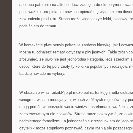
sposobu patrzenia na alkohol, lecz zachęca do eksperymentowani
ponieważ kultura picia nie powinna opierać się wyłącznie na ilości
zrozumieniu produktu. Strona może więc łączyć lekki, blogowy t
podejściem do tematu.
W kontekście piwa serwis pokazuje zarówno klasykę, jak i odw
Można tu odnaleźć tematy dotyczące piw jasnych. Takie zróżnic
zrozumieć, że piwo nie jest jednorodną kategorią, lecz szerokim 
osoby, które do tej pory znały tylko kilka popularnych rodzajów,
bardziej świadome wybory.
W obszarze wina TadzikPije.pl może pełnić funkcję źródła ciekaw
winogron, winach musujących, winach z różnych regionów czy p
mogą pomóc w uporządkowaniu wiedzy i przełamaniu wrażenia, ż
zarezerwowanym dla znawców. Strona może pokazywać, że o wini
nadmiernego formalizmu, a jednocześnie z szacunkiem do jego p
czytelnik może stopniowo poznawać, czym różnią się poszczególn