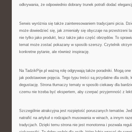
odkrywania, że odpowiednio dobrany trunek potrafi dodać elegancji
Serwis wyróżnia się także zainteresowaniem tradycjami picia. Dzi
może dowiedzieć się, jak zmieniały się obyczaje na przestrzeni la
nie tylko jako produkt, lecz także jako część obrzędów. To sprawi
temat może zostać pokazany w sposób szerszy. Czytelnik otrzym
konkretne pytanie, ale również inspirację.
Na TadzikPije.pl ważną rolę odgrywają także poradniki. Mogą one
jak podstawowe pojęcia. Tego typu treści są przydatne dla osób,
degustację. Strona tłumaczy tematy w sposób ciekawy dla bardz
czemu nie trzeba być ekspertem, aby czerpać przyjemność z lekt
Szczególnie atrakcyjna jest rozpiętość poruszanych tematów. Je
natrafić na artykuł o rodzajach musowania w winach, a innym raz
tradycjach. Dzięki temu strona nie jest monotonna i pozwala regu
ciekawostki. To dobry wybór dla osób, które lubią wracać do ser