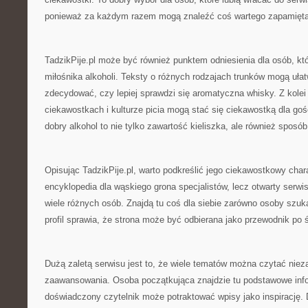
ponieważ za każdym razem mogą znaleźć coś wartegо zapamięta
TadzikPije.pl może być również punktem odniesienia dla osób, któ
miłośnika alkoholi. Teksty o różnych rodzajach trunków mogą ułat
zdecydować, czy lepiej sprawdzi się aromatyczna whisky. Z kolei ar
ciekawostkach i kulturze picia mogą stać się ciekawostką dla goś
dobry alkohol to nie tylko zawartość kieliszka, ale również sposób
Opisując TadzikPije.pl, warto podkreślić jego ciekawostkowy chara
encyklopedia dla wąskiego grona specjalistów, lecz otwarty serwi
wiele różnych osób. Znajdą tu coś dla siebie zarówno osoby szuka
profil sprawia, że strona może być odbierana jako przewodnik po ś
Dużą zaletą serwisu jest to, że wiele tematów można czytać niez
zaawansowania. Osoba początkująca znajdzie tu podstawowe info
doświadczony czytelnik może potraktować wpisy jako inspirację. 