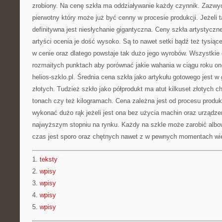
zrobiony. Na cenę szkła ma oddziaływanie każdy czynnik. Zazwycz
pierwotny który może już być cenny w procesie produkcji. Jeżeli t
definitywna jest niesłychanie gigantyczna. Ceny szkła artystyczn
artyści ocenia je dość wysoko. Są to nawet setki bądź też tysiąc
w cenie oraz dlatego powstaje tak dużo jego wyrobów. Wszystki
rozmaitych punktach aby porównać jakie wahania w ciągu roku on
helios-szklo.pl. Średnia cena szkła jako artykułu gotowego jest w 
złotych. Tudzież szkło jako półprodukt ma atut kilkuset złotych ch
tonach czy też kilogramach. Cena zależna jest od procesu produ
wykonać dużo rąk jeżeli jest ona bez użycia machin oraz urządzeń
najwyższym stopniu na rynku. Każdy na szkle może zarobić alb
czas jest sporo oraz chętnych nawet z w pewnych momentach wię
1.
teksty
2.
wpisy
3.
wpisy
4.
wpisy
5.
wpisy