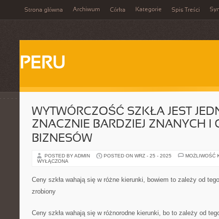
Archiwum
Kategorie
Sy
Strona główna
Córka
Spis Treści
PERU
WYTWÓRCZOŚĆ SZKŁA JEST JED
ZNACZNIE BARDZIEJ ZNANYCH I
BIZNESÓW
POSTED BY ADMIN
POSTED ON WRZ - 25 - 2025
MOŻLIWOŚĆ 
WYŁĄCZONA
Ceny szkła wahają się w różne kierunki, bowiem to zależy od tego 
zrobiony
Ceny szkła wahają się w różnorodne kierunki, bo to zależy od tego