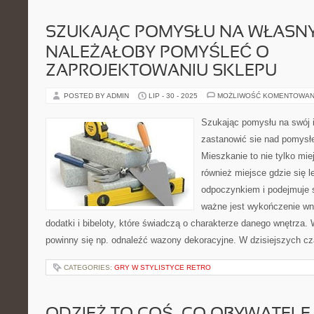
SZUKAJĄC POMYSŁU NA WŁASNY 
NALEŻAŁOBY POMYŚLEĆ O
ZAPROJEKTOWANIU SKLEPU
POSTED BY ADMIN
LIP - 30 - 2025
MOŻLIWOŚĆ KOMENTOWAN
Szukając pomysłu na swój i
zastanowić sie nad pomysł
Mieszkanie to nie tylko miej
również miejsce gdzie się le
odpoczynkiem i podejmuje s
ważne jest wykończenie wn
dodatki i bibeloty, które świadczą o charakterze danego wnętrz
powinny się np. odnaleźć wazony dekoracyjne. W dzisiejszych c
CATEGORIES:
GRY W STYLISTYCE RETRO