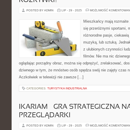
ROZRYWKI?
POSTED BY ADMIN
LIP - 29 - 2025
MOŻLIWOŚĆ KOMENTOWAN
Mieszkańcy mają rozmaite z
się przeróżnymi sportami,
różnorodne pasje, ciekawią 
muzyką, lub sztuką. Jedna
z ulubionych czynności ludz
filmów. Nie ma nic dziwneg
oglądając porządny obraz, można się odprężyć, zrelaksować, do
dziwnego w tym, że mnóstwo osób spędza swój nie zajęty czas na
Aczkolwiek w telewizji nie zawsze […]
CATEGORIES:
TURYSTYKA INDUSTRIALNA
IKARIAM – GRA STRATEGICZNA N
PRZEGLĄDARKI
POSTED BY ADMIN
LIP - 29 - 2025
MOŻLIWOŚĆ KOMENTOWAN