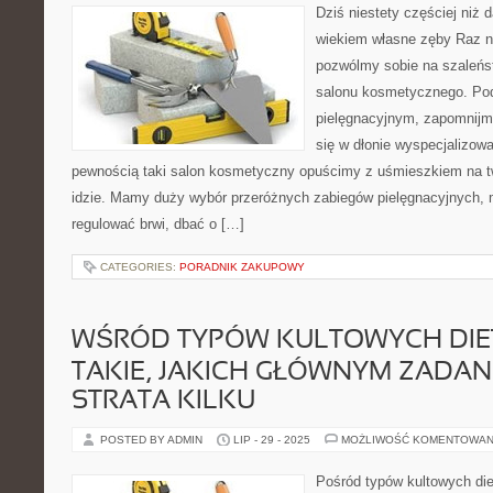
Dziś niestety częściej niż 
wiekiem własne zęby Raz n
pozwólmy sobie na szaleńs
salonu kosmetycznego. Po
pielęgnacyjnym, zapomnijm
się w dłonie wyspecjalizow
pewnością taki salon kosmetyczny opuścimy z uśmieszkiem na tw
idzie. Mamy duży wybór przeróżnych zabiegów pielęgnacyjnych
regulować brwi, dbać o […]
CATEGORIES:
PORADNIK ZAKUPOWY
WŚRÓD TYPÓW KULTOWYCH DIET
TAKIE, JAKICH GŁÓWNYM ZADAN
STRATA KILKU
POSTED BY ADMIN
LIP - 29 - 2025
MOŻLIWOŚĆ KOMENTOWAN
Pośród typów kultowych diet