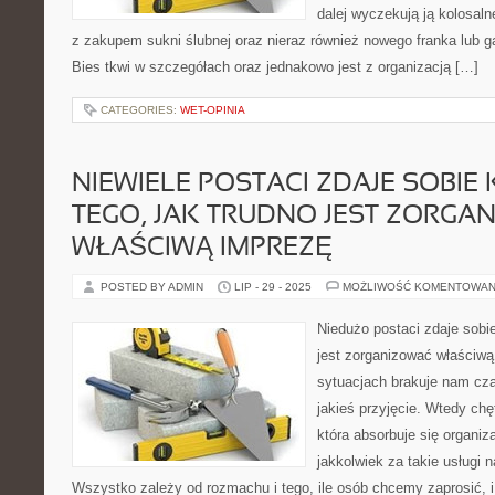
dalej wyczekują ją kolosal
z zakupem sukni ślubnej oraz nieraz również nowego franka lub g
Bies tkwi w szczegółach oraz jednakowo jest z organizacją […]
CATEGORIES:
WET-OPINIA
NIEWIELE POSTACI ZDAJE SOBIE 
TEGO, JAK TRUDNO JEST ZORGA
WŁAŚCIWĄ IMPREZĘ
POSTED BY ADMIN
LIP - 29 - 2025
MOŻLIWOŚĆ KOMENTOWAN
Niedużo postaci zdaje sobie
jest zorganizować właściw
sytuacjach brakuje nam cza
jakieś przyjęcie. Wtedy ch
która absorbuje się organiz
jakkolwiek za takie usługi 
Wszystko zależy od rozmachu i tego, ile osób chcemy zaprosić, i