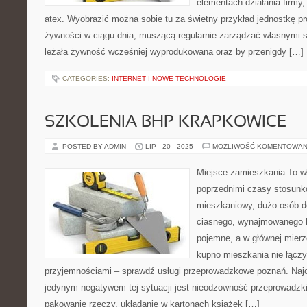
elementach działania firmy,
atex. Wyobrazić można sobie tu za świetny przykład jednostkę p
żywności w ciągu dnia, muszącą regularnie zarządzać własnymi sk
leżała żywność wcześniej wyprodukowana oraz by przenigdy […]
CATEGORIES:
INTERNET I NOWE TECHNOLOGIE
SZKOLENIA BHP KRAPKOWICE
POSTED BY ADMIN
LIP - 20 - 2025
MOŻLIWOŚĆ KOMENTOWAN
Miejsce zamieszkania To wł
poprzednimi czasy stosunk
mieszkaniowy, dużo osób d
ciasnego, wynajmowanego lo
pojemne, a w głównej mierz
kupno mieszkania nie łączy 
przyjemnościami – sprawdź usługi przeprowadzkowe poznań. Naj
jedynym negatywem tej sytuacji jest nieodzowność przeprowadzki,
pakowanie rzeczy, układanie w kartonach książek […]