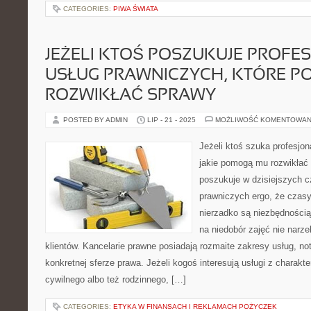
CATEGORIES:
PIWA ŚWIATA
JEŻELI KTOŚ POSZUKUJE PROF
USŁUG PRAWNICZYCH, KTÓRE 
ROZWIKŁAĆ SPRAWY
POSTED BY ADMIN
LIP - 21 - 2025
MOŻLIWOŚĆ KOMENTOWAN
Jeżeli ktoś szuka profesjo
jakie pomogą mu rozwikłać
poszukuje w dzisiejszych c
prawniczych ergo, że czasy 
nierzadko są niezbędnością
na niedobór zajęć nie narze
klientów. Kancelarie prawne posiadają rozmaite zakresy usług, not
konkretnej sferze prawa. Jeżeli kogoś interesują usługi z charak
cywilnego albo też rodzinnego, […]
CATEGORIES:
ETYKA W FINANSACH I REKLAMACH POŻYCZEK