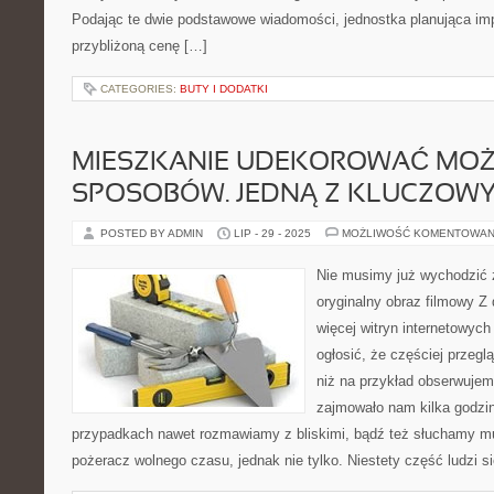
Podając te dwie podstawowe wiadomości, jednostka planująca i
przybliżoną cenę […]
CATEGORIES:
BUTY I DODATKI
MIESZKANIE UDEKOROWAĆ MOŻ
SPOSOBÓW. JEDNĄ Z KLUCZOW
POSTED BY ADMIN
LIP - 29 - 2025
MOŻLIWOŚĆ KOMENTOWAN
Nie musimy już wychodzić 
oryginalny obraz filmowy Z 
więcej witryn internetowyc
ogłosić, że częściej przegl
niż na przykład obserwujem
zajmowało nam kilka godzin
przypadkach nawet rozmawiamy z bliskimi, bądź też słuchamy muz
pożeracz wolnego czasu, jednak nie tylko. Niestety część ludzi 