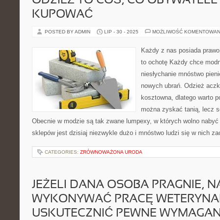
ODZIEŻ TO COŚ, CO OBYWATELE
KUPOWAĆ
POSTED BY ADMIN
LIP - 30 - 2025
MOŻLIWOŚĆ KOMENTOWAN
Każdy z nas posiada prawo 
to ochotę Każdy chce modn
niesłychanie mnóstwo pien
nowych ubrań. Odzież aczk
kosztowna, dlatego warto p
można zyskać tanią, lecz so
Obecnie w modzie są tak zwane lumpexy, w których wolno nabyć
sklepów jest dzisiaj niezwykle dużo i mnóstwo ludzi się w nich za
CATEGORIES:
ZRÓWNOWAŻONA URODA
JEŻELI DANA OSOBA PRAGNIE, N
WYKONYWAĆ PRACĘ WETERYNAR
USKUTECZNIĆ PEWNE WYMAGAN