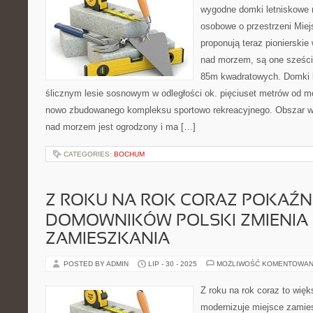
wygodne domki letniskowe 
osobowe o przestrzeni Mi
proponują teraz pionierski
nad morzem, są one sześci
85m kwadratowych. Domki 
ślicznym lesie sosnowym w odległości ok. pięciuset metrów od mo
nowo zbudowanego kompleksu sportowo rekreacyjnego. Obszar 
nad morzem jest ogrodzony i ma […]
CATEGORIES:
BOCHUM
Z ROKU NA ROK CORAZ POKAŹNI
DOMOWNIKÓW POLSKI ZMIENIA 
ZAMIESZKANIA
POSTED BY ADMIN
LIP - 30 - 2025
MOŻLIWOŚĆ KOMENTOWAN
Z roku na rok coraz to wię
modernizuje miejsce zamies