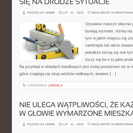
SIĘ NA DRODZE SYTUACJE
POSTED BY ADMIN
LIP - 31 - 2025
MOŻLIWOŚĆ KOMENTOWAN
Używanie maszyn obecnie 
bywają rozmaite, różnią się
tym w jakim miejscu się zna
zamknięta lub także otwart
jednakże różnią się one tym
toczy się bo o to jakie pro
Na przykład w składach handlowych jest mniej przestrzeni niż 
gdzie znajdują się skup wózków widłowych, bowiem […]
CATEGORIES:
ZAROSLA
NIE ULEGA WĄTPLIWOŚCI, ŻE KA
W GŁOWIE WYMARZONE MIESZK
POSTED BY ADMIN
LIP - 31 - 2025
MOŻLIWOŚĆ KOMENTOWAN