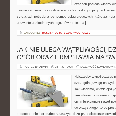
czasach posiada własny wó
czemu zadziwiać, że codziennie dochodzi do tylu przypadków na 
sytuacjach potrzebna jest pomoc usług drogowych, które zajmują s
usuwanie uszkodzonych pojazdów z miejsca […]
CATEGORIES:
ROŚLINY EGZOTYCZNE W OGRODZIE
JAK NIE ULEGA WĄTPLIWOŚCI, DZ
OSÓB ORAZ FIRM STAWIA NA S
POSTED BY ADMIN
LIP - 30 - 2025
MOŻLIWOŚĆ KOMENTOWAN
Należałoby wypożyczając po
szczególną uwagę na wydat
Jak wiadomo, w dzisiejszy
firm stawia na własnego ty
opinii funkcjonuje nawet pow
do wszystkiego, to po prost
sposobem nie jest trudno zauważyć, dużo przedsiębiorstw stwierd