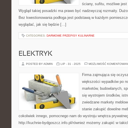
ściany, sufitu, możliwe je
Wygląd takiej posadzki ma prawo być nadzwyczaj rozmaity. Dużo z
Bez kwestionowania podłoga jest podstawą w każdym pomieszczen
wyglądać, jak się będzie […]
CATEGORIES:
DARMOWE PRZEPISY KULINARNE
ELEKTRYK
POSTED BY ADMIN
LIP - 31 - 2025
MOŻLIWOŚĆ KOMENTOWAN
Firma zajmująca się oczy
większości wypadków po n
marketów, budowlanych, s
się wystrojem środków, istn
zwiedzane markety meblowe
stanie zakupić dowolne mebl
cokolwiek innego, pomocnego nam do wystroju wnętrza prywatne
http://kuchnie-bydgoszcz.info.pl/również możemy zakupić w taki