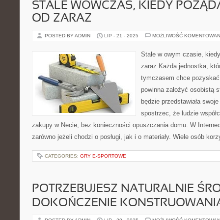
STALE WÓWCZAS, KIEDY POŻĄ
OD ZARAZ
POSTED BY ADMIN
LIP - 21 - 2025
MOŻLIWOŚĆ KOMENTOWAN
Stale w owym czasie, kied
zaraz Każda jednostka, któr
tymczasem chce pozyskać 
powinna założyć osobistą st
będzie przedstawiała swoje 
spostrzec, że ludzie wspó
zakupy w Necie, bez konieczności opuszczania domu. W Interneci
zarówno jeżeli chodzi o posługi, jak i o materiały. Wiele osób korz
CATEGORIES:
GRY E-SPORTOWE
POTRZEBUJESZ NATURALNIE Ś
DOKOŃCZENIE KONSTRUOWANI