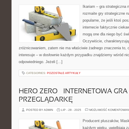
Ikariam – gra strategiczna 
rozmaite gry strategiczne n
popularne, że jeśli ktoś pos
internecie faktycznie cieka
mogą one dla niego być świ
Oczywiście, charakteryzuj
zróżnicowaniem, zatem nie ma właściwie żadnego znaczenia to, c
interesuje – w dosłownie każdym przypadku znajdziemy wśród nic
odpowiedniego. Jeżeli […]
CATEGORIES:
POZOSTAŁE ARTYKUŁY
HERO ZERO – INTERNETOWA GRA
PRZEGLĄDARKĘ
POSTED BY ADMIN
LIP - 28 - 2025
MOŻLIWOŚĆ KOMENTOWAN
Producent pluszaków, Masko
każdym wieku, uwielbiają z