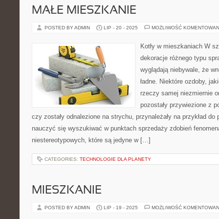
MAŁE MIESZKANIE
POSTED BY ADMIN
LIP - 20 - 2025
MOŻLIWOŚĆ KOMENTOWAN
Kotły w mieszkaniach W sz
dekoracje różnego typu spr
wyglądają niebywale, że wnę
ładne. Niektóre ozdoby, ja
rzeczy samej niezmiernie or
pozostały przywiezione z p
czy zostały odnalezione na strychu, przynależały na przykład do
nauczyć się wyszukiwać w punktach sprzedaży zdobień fenomena
niestereotypowych, które są jedyne w […]
CATEGORIES:
TECHNOLOGIE DLA PLANETY
MIESZKANIE
POSTED BY ADMIN
LIP - 19 - 2025
MOŻLIWOŚĆ KOMENTOWAN