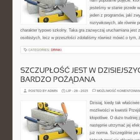
nam popularne pojęcie, któ
jesteśmy w stanie przede ws
jeden z programów, jaki zw
rozrywkowych, ale równie 
charakter typowo szkolny. Taka gra zazwyczaj uruchamiana jest
osobistych, lecz w przeszłości zdołaliśmy również mówić o tym, 
CATEGORIES:
DRINKI
SZCZUPŁOŚĆ JEST W DZISIEJSZ
BARDZO POŻĄDANA
POSTED BY ADMIN
LIP - 28 - 2025
MOŻLIWOŚĆ KOMENTOWAN
Dzisiaj, kiedy tak właściwi
możliwości w kwestii Przejśc
kłopotliwe. O dużo trudniej 
następnie utrzymać jej efekt
już norma. Szczególnie po 