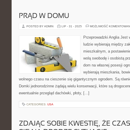
PRĄD W DOMU
POSTED BY ADMIN
LIP - 31 - 2025
MOŻLIWOŚĆ KOMENTOWAN
Przeprowadzki Anglia Jest 
ludzie wybierają między z
mieszkalnym, a postawieni
wolą swobodę i osobistą prz
dom na własnej posesji ogr
wybierają mieszkania, bowi
wolnego czasu na cieszenie się gigantycznym ogrodem. Są równ
Domki jednorodzinne żądają wielu konserwacji, które są drogocen
ewentualnie przegląd dachówki, płoty, […]
CATEGORIES:
USA
ZDAJĄC SOBIE KWESTIĘ, ŻE CZA