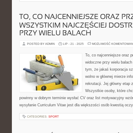
TO, CO NAJCENNIEJSZE ORAZ PR
WSZYSTKIM NAJCZĘŚCIEJ DOST
PRZY WIELU BALACH
POSTED BY ADMIN
LIP - 21 - 2025
MOŻLIWOŚĆ KOMENTOWAN
To, co najcenniejsze oraz 
widoczne przy wielu balach
tym, że jakaś korporacja s
wolno w głównej mierze inf
rekrutacji. Jej główny etap 
Wszystkie osoby, które ch
powinny w dobrym terminie wysłać CV oraz list motywacyjny wzór
wysyłanie Curriculum Vitae jest dla większości osób kwestią oczyw
CATEGORIES:
SPORT