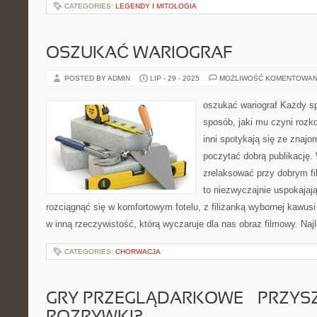
CATEGORIES:
LEGENDY I MITOLOGIA
OSZUKAĆ WARIOGRAF
POSTED BY ADMIN
LIP - 29 - 2025
MOŻLIWOŚĆ KOMENTOWAN
oszukać wariograf Każdy s
sposób, jaki mu czyni rozko
inni spotykają się ze znajo
poczytać dobrą publikację. W
zrelaksować przy dobrym fil
to niezwyczajnie uspokajają
rozciągnąć się w komfortowym fotelu, z filiżanką wybornej kawusi 
w inną rzeczywistość, którą wyczaruje dla nas obraz filmowy. Naj
CATEGORIES:
CHORWACJA
GRY PRZEGLĄDARKOWE – PRZYS