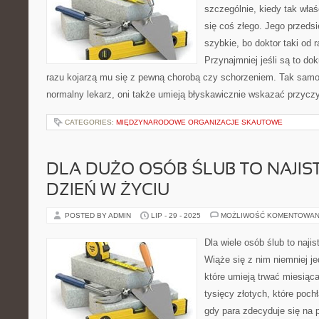
szczególnie, kiedy tak właś
się coś złego. Jego przedsi
szybkie, bo doktor taki od r
Przynajmniej jeśli są to dok
razu kojarzą mu się z pewną chorobą czy schorzeniem. Tak samo
normalny lekarz, oni także umieją błyskawicznie wskazać przycz
CATEGORIES:
MIĘDZYNARODOWE ORGANIZACJE SKAUTOWE
DLA DUŻO OSÓB ŚLUB TO NAJIS
DZIEŃ W ŻYCIU
POSTED BY ADMIN
LIP - 29 - 2025
MOŻLIWOŚĆ KOMENTOWAN
Dla wiele osób ślub to najis
Wiąże się z nim niemniej j
które umieją trwać miesiąc
tysięcy złotych, które poch
gdy para zdecyduje się na p