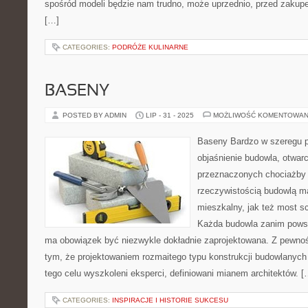
spośród modeli będzie nam trudno, może uprzednio, przed zakup
[…]
CATEGORIES:
PODRÓŻE KULINARNE
BASENY
POSTED BY ADMIN
LIP - 31 - 2025
MOŻLIWOŚĆ KOMENTOWAN
Baseny Bardzo w szeregu p
objaśnienie budowla, otwarc
przeznaczonych chociażby
rzeczywistością budowlą m
mieszkalny, jak też most sc
Każda budowla zanim powsta
ma obowiązek być niezwykle dokładnie zaprojektowana. Z pewnoś
tym, że projektowaniem rozmaitego typu konstrukcji budowlanych 
tego celu wyszkoleni eksperci, definiowani mianem architektów. [
CATEGORIES:
INSPIRACJE I HISTORIE SUKCESU