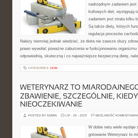
nadrzędnym zadaniem jest 
kultowych diet, występują t
zadaniem jest strata kilku
Są także diety, których fun
regulacja procesów zachod
Należy niemniej jednak wiedzieć, że dieta nie zawsze służy zdro
prawo wywołać poważne zaburzenia w funkcjonowaniu organizmu
odpowiednią, skuteczną i co najważniejsze bezpieczną dietę, nal
CATEGORIES:
DOM
WETERYNARZ TO MIARODAJNEGO
ZBAWIENIE, SZCZEGÓLNIE, KIEDY
NIEOCZEKIWANIE
POSTED BY ADMIN
LIP - 29 - 2025
MOŻLIWOŚĆ KOMENTOWAN
W dobie netu wiele wydaje 
gotowanie Weterynarz to mi