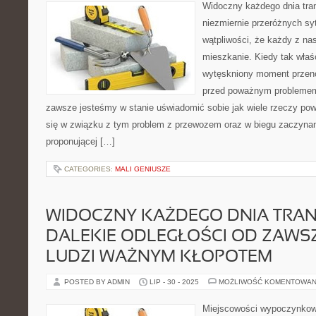
Widoczny każdego dnia tran
niezmiernie przeróżnych sy
wątpliwości, że każdy z n
mieszkanie. Kiedy tak właś
wytęskniony moment przeno
przed poważnym problemem.
zawsze jesteśmy w stanie uświadomić sobie jak wiele rzeczy po
się w związku z tym problem z przewozem oraz w biegu zaczyna
proponującej […]
CATEGORIES:
MALI GENIUSZE
WIDOCZNY KAŻDEGO DNIA TRA
DALEKIE ODLEGŁOŚCI OD ZAWSZ
LUDZI WAŻNYM KŁOPOTEM
POSTED BY ADMIN
LIP - 30 - 2025
MOŻLIWOŚĆ KOMENTOWAN
Miejscowości wypoczynkowe 