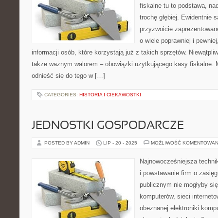
fiskalne tu to podstawa, n
trochę głębiej. Ewidentnie 
przyzwoicie zaprezentowan
o wiele poprawniej i pewniej
informacji osób, które korzystają już z takich sprzętów. Niewątpli
także ważnym walorem – obowiązki użytkującego kasy fiskalne. M
odnieść się do tego w […]
CATEGORIES:
HISTORIA I CIEKAWOSTKI
JEDNOSTKI GOSPODARCZE
POSTED BY ADMIN
LIP - 20 - 2025
MOŻLIWOŚĆ KOMENTOWAN
Najnowocześniejsza technik
i powstawanie firm o zasię
publicznym nie mogłyby się 
komputerów, sieci internet
obeznanej elektroniki komp