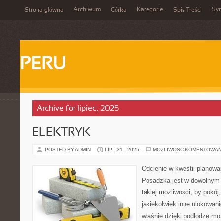
Archiwum
Kategorie
Sy
Strona główna
Córka
Spis Treści
PERU
Archive for lipiec, 2025
ELEKTRYK
POSTED BY ADMIN
LIP - 31 - 2025
MOŻLIWOŚĆ KOMENTOWAN
Odcienie w kwestii planow
Posadzka jest w dowolnym
takiej możliwości, by pokój
jakiekolwiek inne ulokowani
właśnie dzięki podłodze moż