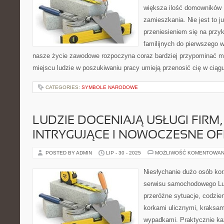
większa ilość domowników 
zamieszkania. Nie jest to 
przeniesieniem się na prz
familijnych do pierwszego 
nasze życie zawodowe rozpoczyna coraz bardziej przypominać m
miejscu ludzie w poszukiwaniu pracy umieją przenosić cię w ciągu
CATEGORIES:
SYMBOLE NARODOWE
LUDZIE DOCENIAJĄ USŁUGI FIRM,
INTRYGUJĄCE I NOWOCZESNE OF
POSTED BY ADMIN
LIP - 30 - 2025
MOŻLIWOŚĆ KOMENTOWAN
Niesłychanie dużo osób ko
serwisu samochodowego Lu
przeróżne sytuacje, codzie
korkami ulicznymi, kraksam
wypadkami. Praktycznie k