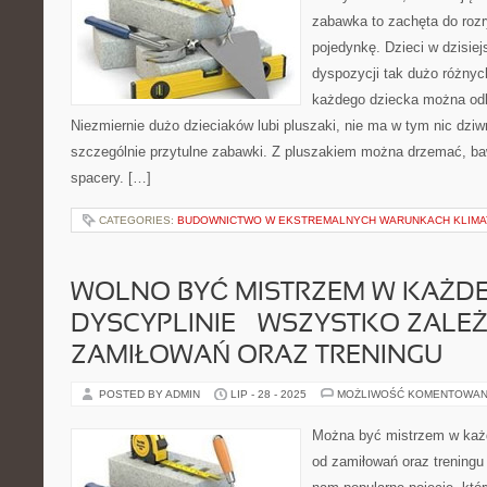
zabawka to zachęta do rozry
pojedynkę. Dzieci w dzisie
dyspozycji tak dużo różny
każdego dziecka można odk
Niezmiernie dużo dzieciaków lubi pluszaki, nie ma w tym nic dzi
szczególnie przytulne zabawki. Z pluszakiem można drzemać, baw
spacery. […]
CATEGORIES:
BUDOWNICTWO W EKSTREMALNYCH WARUNKACH KLIMA
WOLNO BYĆ MISTRZEM W KAŻDE
DYSCYPLINIE – WSZYSTKO ZALE
ZAMIŁOWAŃ ORAZ TRENINGU
POSTED BY ADMIN
LIP - 28 - 2025
MOŻLIWOŚĆ KOMENTOWAN
Można być mistrzem w każde
od zamiłowań oraz treningu