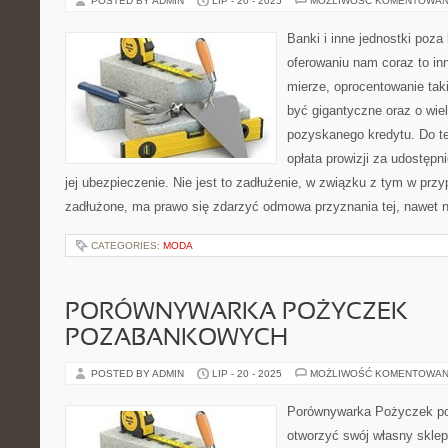
POSTED BY ADMIN
LIP - 20 - 2025
MOŻLIWOŚĆ KOMENTOWAN
Banki i inne jednostki poza
oferowaniu nam coraz to i
mierze, oprocentowanie tak
być gigantyczne oraz o wi
pozyskanego kredytu. Do te
opłata prowizji za udostępn
jej ubezpieczenie. Nie jest to zadłużenie, w związku z tym w przy
zadłużone, ma prawo się zdarzyć odmowa przyznania tej, nawet ni
CATEGORIES:
MODA
PORÓWNYWARKA POŻYCZEK
POZABANKOWYCH
POSTED BY ADMIN
LIP - 20 - 2025
MOŻLIWOŚĆ KOMENTOWAN
Porównywarka Pożyczek p
otworzyć swój własny skle