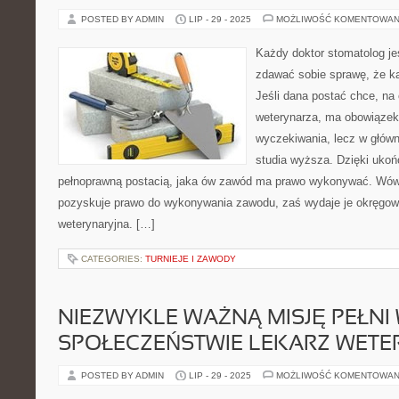
POSTED BY ADMIN
LIP - 29 - 2025
MOŻLIWOŚĆ KOMENTOWAN
Każdy doktor stomatolog je
zdawać sobie sprawę, że ka
Jeśli dana postać chce, n
weterynarza, ma obowiązek
wyczekiwania, lecz w głów
studia wyższa. Dzięki ukońc
pełnoprawną postacią, jaka ów zawód ma prawo wykonywać. Wów
pozyskuje prawo do wykonywania zawodu, zaś wydaje je okręgowa
weterynaryjna. […]
CATEGORIES:
TURNIEJE I ZAWODY
NIEZWYKLE WAŻNĄ MISJĘ PEŁNI
SPOŁECZEŃSTWIE LEKARZ WETE
POSTED BY ADMIN
LIP - 29 - 2025
MOŻLIWOŚĆ KOMENTOWAN